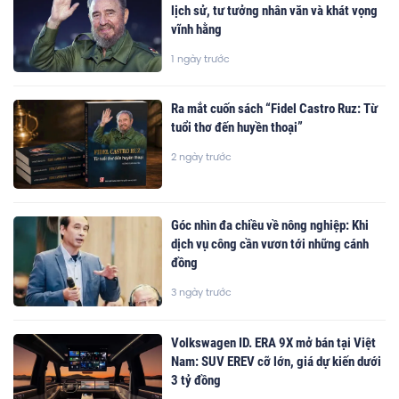
lịch sử, tư tưởng nhân văn và khát vọng
vĩnh hằng
1 ngày trước
Ra mắt cuốn sách “Fidel Castro Ruz: Từ
tuổi thơ đến huyền thoại”
2 ngày trước
Góc nhìn đa chiều về nông nghiệp: Khi
dịch vụ công cần vươn tới những cánh
đồng
3 ngày trước
Volkswagen ID. ERA 9X mở bán tại Việt
Nam: SUV EREV cỡ lớn, giá dự kiến dưới
3 tỷ đồng