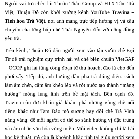
Ngoài vai trò chèo lái Thuận Thảo Group và HTX Tâm Trà
Việt, Thuận Đỗ còn khởi xướng kênh YouTube
Travina –
Tinh hoa Trà Việt
, nơi anh mang trực tiếp hương vị và câu
chuyện của từng búp chè Thái Nguyên đến với cộng đồng
yêu trà.
Trên kênh, Thuận Đỗ dẫn người xem vào tận vườn chè Đại
Từ để trải nghiệm quy trình hái và chế biến chuẩn VietGAP
– OCOP, ghi lại từng công đoạn từ thu hoạch, đảo lá cho đến
phơi sấy. Tiếp đó, anh hướng dẫn pha trà đúng điệu: cách
làm ấm chén, cầm ấm khéo léo và rót nước tạo thành “màng
hương” mỏng lung linh trên bề mặt tách. Bên cạnh đó,
Travina còn đưa khán giả khám phá những vùng chè nổi
tiếng khác như Tam Đảo mờ sương hay đồi chè Trà Vinh
nắng vàng, để mỗi người có thể so sánh hương vị đặc trưng
và cảm nhận văn hóa vùng miền. Mỗi video không chỉ là bài
học kỹ thuật, mà còn là khoảnh khắc tĩnh tại giúp người xem