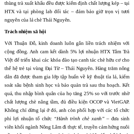
thùng trà xuất khẩu đều được kiểm định chất lượng kép – tại
HTX và tại phòng lab đối tác – đảm bảo giữ trọn vị tươi
nguyên của lá chè Thái Nguyên.
Trách nhiệm xã hội
Với Thuận Đỗ, kinh doanh luôn gắn liền trách nhiệm với
cộng đồng. Anh cam kết dành 5% lợi nhuận HTX Tâm Trà
Việt để triển khai các khóa đào tạo canh tác chè hữu cơ cho
thế hệ trẻ tại vùng Đại Từ – Thái Nguyên. Hàng trăm nông
dân đã được tham gia lớp tập huấn về kỹ thuật tỉa lá, kiểm
soát sâu bệnh sinh học và bảo quản trà sau thu hoạch. Kết
quả, thu nhập bình quân của họ tăng 25% so với trước nhờ
chất lượng chè nâng tầm, đủ điều kiện OCOP và VietGAP.
Không chỉ dừng lại ở đó, anh còn phối hợp với các tổ chức
phi lợi nhuận tổ chức
“Hành trình chè xanh”
– đưa sinh
viên khối ngành Nông Lâm đi thực tế, truyền cảm hứng nuôi