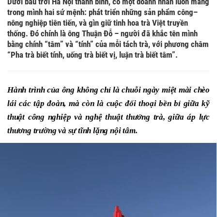
Dưới bầu trời Hà Nội thanh bình, có một doanh nhân luôn mang
trong mình hai sứ mệnh: phát triển những sản phẩm công–
nông nghiệp tiên tiến, và gìn giữ tinh hoa trà Việt truyền
thống. Đó chính là ông Thuận Đỗ – người đã khắc tên mình
bằng chính “tâm” và “tính” của mỗi tách trà, với phương châm
“Pha trà biết tính, uống trà biết vị, luận trà biết tâm”.
Hành trình của ông không chỉ là chuỗi ngày miệt mài chèo
lái các tập đoàn, mà còn là cuộc đối thoại bền bỉ giữa kỹ
thuật công nghiệp và nghệ thuật thưởng trà, giữa áp lực
thương trường và sự tĩnh lặng nội tâm.