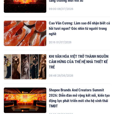
tăng trưởng mới với AI
09:00 08/07/2026
Cao Văn Cương: Làm sao để nhận biết cá
hồi tươi ngon? Góc nhìn từ người trong
nghề
20:16 01/07/2026
KHI VĂN HÓA VIỆT TRỞ THÀNH NGUỒN
CẢM HỨNG CỦA THẾ HỆ NHÀ THIẾT KẾ
TRẺ
08:48 29/06/2026
Shopee Brands And Creators Summit
2026: Diễn đàn mở rộng kết nối, kiến tạo
động lực phát triển mới cho hệ sinh thái
TMĐT