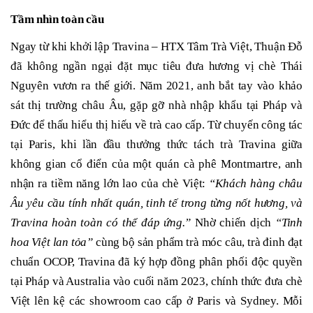
Tầm nhìn toàn cầu
Ngay từ khi khởi lập Travina – HTX Tâm Trà Việt, Thuận Đỗ
đã không ngần ngại đặt mục tiêu đưa hương vị chè Thái
Nguyên vươn ra thế giới. Năm 2021, anh bắt tay vào khảo
sát thị trường châu Âu, gặp gỡ nhà nhập khẩu tại Pháp và
Đức để thấu hiểu thị hiếu về trà cao cấp. Từ chuyến công tác
tại Paris, khi lần đầu thưởng thức tách trà Travina giữa
không gian cổ điển của một quán cà phê Montmartre, anh
nhận ra tiềm năng lớn lao của chè Việt:
“Khách hàng châu
Âu yêu cầu tính nhất quán, tinh tế trong từng nốt hương, và
Travina hoàn toàn có thể đáp ứng.”
Nhờ chiến dịch
“Tinh
hoa Việt lan tỏa”
cùng bộ sản phẩm trà móc câu, trà đinh đạt
chuẩn OCOP, Travina đã ký hợp đồng phân phối độc quyền
tại Pháp và Australia vào cuối năm 2023, chính thức đưa chè
Việt lên kệ các showroom cao cấp ở Paris và Sydney. Mỗi