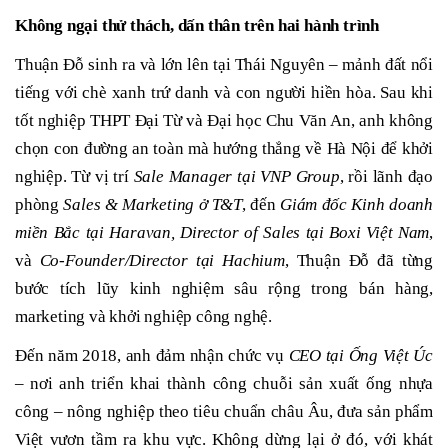
Không ngại thử thách, dấn thân trên hai hành trình
Thuận Đỗ sinh ra và lớn lên tại Thái Nguyên – mảnh đất nổi
tiếng với chè xanh trứ danh và con người hiền hòa. Sau khi
tốt nghiệp THPT Đại Từ và Đại học Chu Văn An, anh không
chọn con đường an toàn mà hướng thẳng về Hà Nội để khởi
nghiệp. Từ vị trí
Sale Manager tại VNP Group
, rồi lãnh đạo
phòng
Sales & Marketing ở T&T
, đến
Giám đốc Kinh doanh
miền Bắc tại Haravan, Director of Sales tại Boxi Việt Nam
,
và
Co-Founder/Director tại Hachium
, Thuận Đỗ đã từng
bước tích lũy kinh nghiệm sâu rộng trong bán hàng,
marketing và khởi nghiệp công nghệ.
Đến năm 2018, anh đảm nhận chức vụ
CEO tại Ống Việt Úc
– nơi anh triển khai thành công chuỗi sản xuất ống nhựa
công – nông nghiệp theo tiêu chuẩn châu Âu, đưa sản phẩm
Việt vươn tầm ra khu vực. Không dừng lại ở đó, với khát