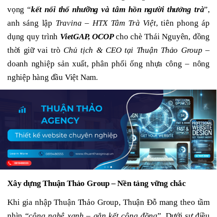
vọng “
kết nối thổ nhưỡng và tâm hồn người thưởng trà
”,
anh sáng lập
Travina – HTX Tâm Trà Việt
, tiên phong áp
dụng quy trình
VietGAP, OCOP
cho chè Thái Nguyên, đồng
thời giữ vai trò
Chủ tịch & CEO tại Thuận Thảo Group
–
doanh nghiệp sản xuất, phân phối ống nhựa công – nông
nghiệp hàng đầu Việt Nam.
Xây dựng Thuận Thảo Group – Nền tảng vững chắc
Khi gia nhập Thuận Thảo Group, Thuận Đỗ mang theo tầm
nhìn “
công nghệ xanh – gắn kết cộng đồng
”. Dưới sự điều