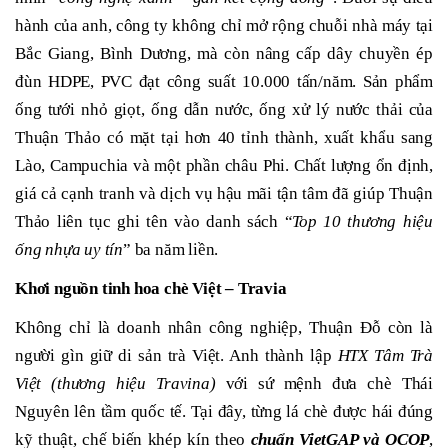
hành của anh, công ty không chỉ mở rộng chuỗi nhà máy tại
Bắc Giang, Bình Dương, mà còn nâng cấp dây chuyền ép
đùn HDPE, PVC đạt công suất 10.000 tấn/năm. Sản phẩm
ống tưới nhỏ giọt, ống dẫn nước, ống xử lý nước thải của
Thuận Thảo có mặt tại hơn 40 tỉnh thành, xuất khẩu sang
Lào, Campuchia và một phần châu Phi. Chất lượng ổn định,
giá cả cạnh tranh và dịch vụ hậu mãi tận tâm đã giúp Thuận
Thảo liên tục ghi tên vào danh sách “
Top 10 thương hiệu
ống nhựa uy tín
” ba năm liền.
Khơi nguồn tinh hoa chè Việt – Travia
Không chỉ là doanh nhân công nghiệp, Thuận Đỗ còn là
người gìn giữ di sản trà Việt. Anh thành lập
HTX Tâm Trà
Việt (thương hiệu Travina)
với sứ mệnh đưa chè Thái
Nguyên lên tầm quốc tế. Tại đây, từng lá chè được hái đúng
kỹ thuật, chế biến khép kín theo
chuẩn VietGAP và OCOP
,