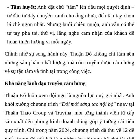
- Tâm huyết
: Anh đặt chữ “tâm” lên đầu mọi quyết định –
từ đầu tư dây chuyền xanh cho ống nhựa, đến tận tay chọn
lá chè ngon nhất. Những buổi chiều muộn, anh vẫn có thể
tự tay pha trà, thử vị, lắng nghe cảm nhận của khách để
hoàn thiện hương vị mỗi ngày.
Chính nhờ sự song hành này, Thuận Đỗ không chỉ làm nên
những sản phẩm chất lượng, mà còn truyền được cảm hứng
về sự tận tâm và tĩnh tại trong công việc.
Khả năng lãnh đạo truyền cảm hứng
Thuận Đỗ luôn xem đội ngũ là nguồn lực quý giá nhất. Anh
khởi xướng chương trình “
Đổi mới sáng tạo nội bộ
” ngay tại
Thuận Thảo Group và Travina, mời từng thành viên từ cấp
sản xuất đến phòng kinh doanh đóng góp ý tưởng cải tiến
quy trình. Chỉ trong năm 2024, chương trình đã thu về 12 đề
xuất, trong đó nổi bật là phương án sử dụng bã chè tái chế