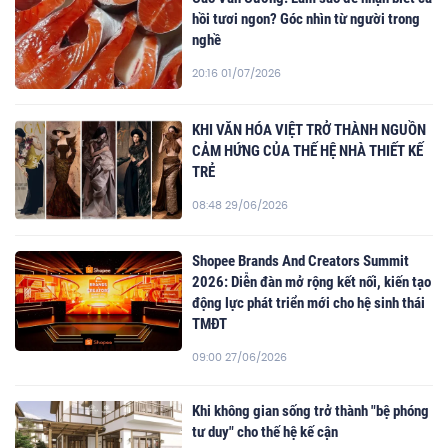
hồi tươi ngon? Góc nhìn từ người trong
nghề
20:16 01/07/2026
KHI VĂN HÓA VIỆT TRỞ THÀNH NGUỒN
CẢM HỨNG CỦA THẾ HỆ NHÀ THIẾT KẾ
TRẺ
08:48 29/06/2026
Shopee Brands And Creators Summit
2026: Diễn đàn mở rộng kết nối, kiến tạo
động lực phát triển mới cho hệ sinh thái
TMĐT
09:00 27/06/2026
Khi không gian sống trở thành "bệ phóng
tư duy" cho thế hệ kế cận