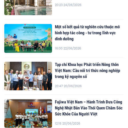
20:23 24/06/2026
Một số kết quả từ nghiên cứu thuộc mô
hình hợp tác công - tư trong lĩnh vực
dinh dưỡng
16:00 22/06/2026
Tạp chí Khoa học Phát triển Nông thôn
Việt Nam: Cầu nối tri thức nông nghiệp
trong kỷ nguyên số
20:47 20/06/2026
Fujiwa Việt Nam – Hành Trình Đưa Công
Nghệ Nhật Bản Vào Thói Quen Chăm Sóc
Sức Khỏe Của Người Việt
12:15 20/06/2026