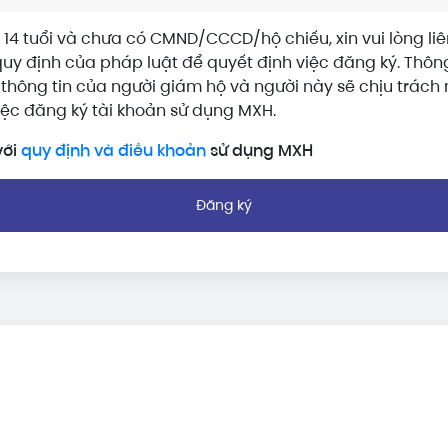
 14 tuổi và chưa có CMND/CCCD/hộ chiếu, xin vui lòng liê
uy định của pháp luật để quyết định việc đăng ký. Thông
à thông tin của người giám hộ và người này sẽ chịu trách
iệc đăng ký tài khoản sử dụng MXH.
với
quy định và điều khoản
sử dụng MXH
Đăng ký