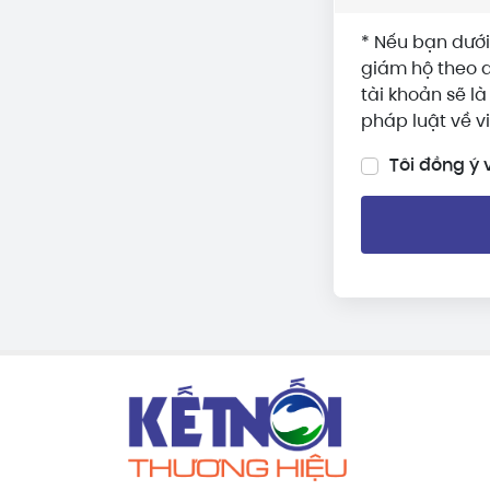
* Nếu bạn dưới
giám hộ theo q
tài khoản sẽ l
pháp luật về v
Tôi đồng ý 