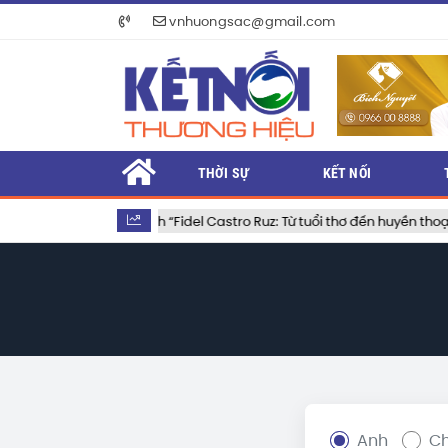
vnhuongsac@gmail.com
THỜI SỰ
KẾT NỐI
Ra mắt cuốn sách “Fidel Castro Ruz: Từ tuổi thơ đến huyền thoại”
Anh
Ch