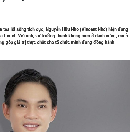
an tỏa lối sống tích cực, Nguyễn Hữu Nho (Vincent Nho) hiện đang
tại Unitel. Với anh, sự trưởng thành không nằm ở danh xưng, mà ở
óng góp giá trị thực chất cho tổ chức mình đang đồng hành.