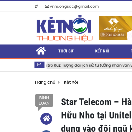
vnhuongsac@gmail.com
THỜI SỰ
KẾT NỐI
del Castro Ruz: Tượng đài lịch sử, tư tưởng nhân văn và khát vọng vĩnh
Trang chủ
Kết nối
BÌNH
Star Telecom – Hà
LUẬN
Hữu Nho tại Unitel
dụng vào đội ngũ 