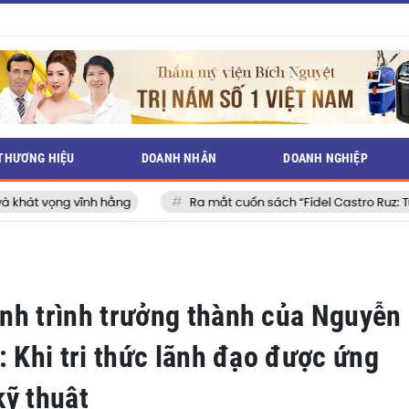
THƯƠNG HIỆU
DOANH NHÂN
DOANH NGHIỆP
 hằng
Ra mắt cuốn sách “Fidel Castro Ruz: Từ tuổi thơ đến huy
nh trình trưởng thành của Nguyễn
: Khi tri thức lãnh đạo được ứng
kỹ thuật