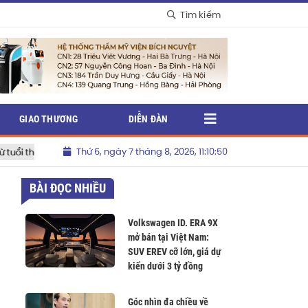
Tìm kiếm
GIAO THƯƠNG
DIỄN ĐÀN
Thứ 6, ngày 7 tháng 8, 2026, 11:10:51
ền thoại”
Shopee đồng hành cùng thương hiệu Việt nâng cao v
BÀI ĐỌC NHIỀU
Volkswagen ID. ERA 9X
mở bán tại Việt Nam:
SUV EREV cỡ lớn, giá dự
kiến dưới 3 tỷ đồng
Góc nhìn đa chiều về