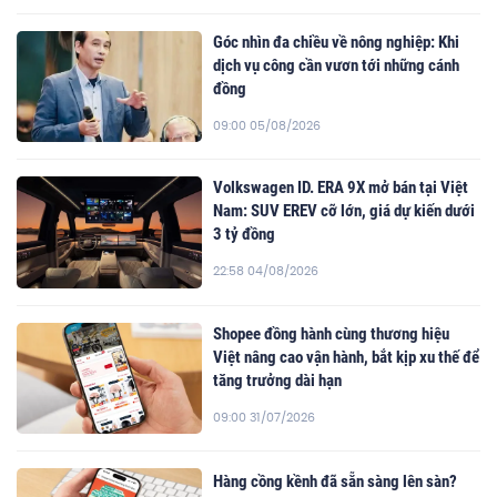
Góc nhìn đa chiều về nông nghiệp: Khi
dịch vụ công cần vươn tới những cánh
đồng
09:00 05/08/2026
Volkswagen ID. ERA 9X mở bán tại Việt
Nam: SUV EREV cỡ lớn, giá dự kiến dưới
3 tỷ đồng
22:58 04/08/2026
Shopee đồng hành cùng thương hiệu
Việt nâng cao vận hành, bắt kịp xu thế để
tăng trưởng dài hạn
09:00 31/07/2026
Hàng cồng kềnh đã sẵn sàng lên sàn?