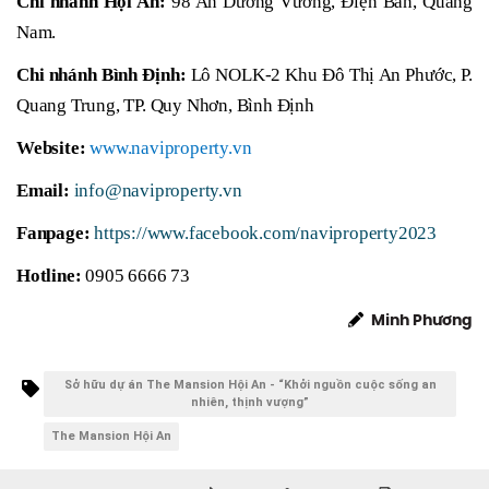
Chi nhánh Hội An:
98 An Dương Vương, Điện Bàn, Quảng
Nam.
Chi nhánh Bình Định:
Lô NOLK-2 Khu Đô Thị An Phước, P.
Quang Trung, TP. Quy Nhơn, Bình Định
Website:
www.naviproperty.vn
Email:
info@naviproperty.vn
Fanpage:
https://www.facebook.com/naviproperty2023
Hotline:
0905 6666 73
Minh Phương
Sở hữu dự án The Mansion Hội An - “Khởi nguồn cuộc sống an
nhiên, thịnh vượng”
The Mansion Hội An