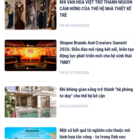
KHI VĂN HÓA VIỆT TRỞ THÀNH NGUỒN
CẢM HỨNG CỦA THẾ HỆ NHÀ THIẾT KẾ
TRẺ
08:48 29/06/2026
Shopee Brands And Creators Summit
2026: Diễn đàn mở rộng kết nối, kiến tạo
động lực phát triển mới cho hệ sinh thái
TMĐT
09:00 27/06/2026
Khi không gian sống trở thành "bệ phóng
tư duy" cho thế hệ kế cận
20:23 24/06/2026
Một số kết quả từ nghiên cứu thuộc mô
hình hợp tác công - tư trong lĩnh vực