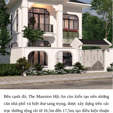
Bên cạnh đó, The Mansion Hội An còn kiến tạo nên những
căn nhà phố và biệt thự sang trọng, được xây dựng trên các
trục đường rộng rãi từ 16,5m đến 17,5m, tạo điều kiện thuận