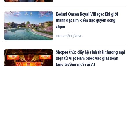
Kodani Onsen Royal Village: Khi giới
thành đạt tìm kiếm đặc quyền sống
chậm
18:06 18/06/2026
Shopee thúc đẩy hệ sinh thái thương mại
điện tử Việt Nam bước vào giai đoạn
tăng trưởng mới với AI
09:00 08/07/2026
Cao Văn Cương: Làm sao để nhận biết cá
hồi tươi ngon? Góc nhìn từ người trong
nghề
20:16 01/07/2026
KHI VĂN HÓA VIỆT TRỞ THÀNH NGUỒN