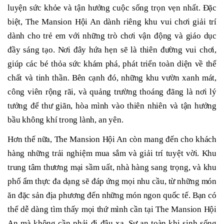
luyện sức khỏe và tận hưởng cuộc sống trọn vẹn nhất. Đặc
biệt, The Mansion Hội An dành riêng khu vui chơi giải trí
dành cho trẻ em với những trò chơi vận động và giáo dục
đầy sáng tạo. Nơi đây hứa hẹn sẽ là thiên đường vui chơi,
giúp các bé thỏa sức khám phá, phát triển toàn diện về thể
chất và tinh thần. Bên cạnh đó, những khu vườn xanh mát,
công viên rộng rãi, và quảng trường thoáng đãng là nơi lý
tưởng để thư giãn, hòa mình vào thiên nhiên và tận hưởng
bầu không khí trong lành, an yên.
Hơn thế nữa, The Mansion Hội An còn mang đến cho khách
hàng những trải nghiệm mua sắm và giải trí tuyệt vời. Khu
trung tâm thương mại sầm uất, nhà hàng sang trọng, và khu
phố ẩm thực đa dạng sẽ đáp ứng mọi nhu cầu, từ những món
ăn đặc sản địa phương đến những món ngon quốc tế. Bạn có
thể dễ dàng tìm thấy mọi thứ mình cần tại The Mansion Hội
An mà không cần phải đi đâu xa. Sự an toàn khi sinh sống