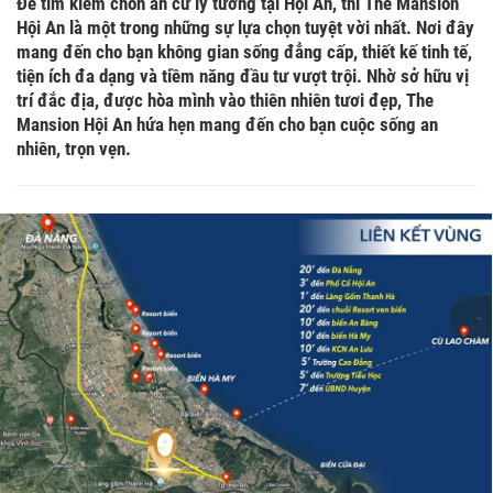
Để tìm kiếm chốn an cư lý tưởng tại Hội An, thì The Mansion
Hội An là một trong những sự lựa chọn tuyệt vời nhất. Nơi đây
mang đến cho bạn không gian sống đẳng cấp, thiết kế tinh tế,
tiện ích đa dạng và tiềm năng đầu tư vượt trội. Nhờ sở hữu vị
trí đắc địa, được hòa mình vào thiên nhiên tươi đẹp, The
Mansion Hội An hứa hẹn mang đến cho bạn cuộc sống an
nhiên, trọn vẹn.