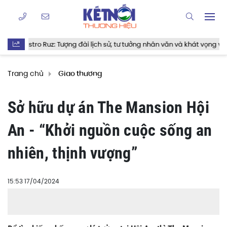
 Tượng đài lịch sử, tư tưởng nhân văn và khát vọng vĩnh hằng
R
Trang chủ
Giao thương
Sở hữu dự án The Mansion Hội
An - “Khởi nguồn cuộc sống an
nhiên, thịnh vượng”
15:53 17/04/2024