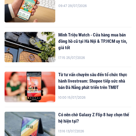
09:47 29/07/2026
Minh Triệu Watch - Cửa hàng mua bán
đồng hồ cũ tại Hà Nội & TP.HCM uy tín,
giá tốt
17:15 25/07/2026
Từ tư vấn chuyên sâu đến tổ chức thực
hành livestream: Shopee tiếp sức nhà
bán Đà Nẵng phát triển trên TMĐT
10:00 15/07/2026
Có nên chờ Galaxy Z Flip 8 hay chọn thế
hệ hiện tại?
13:16 13/07/2026