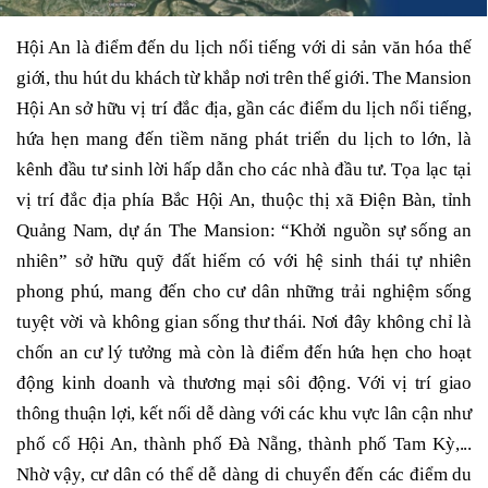
Hội An là điểm đến du lịch nổi tiếng với di sản văn hóa thế
giới, thu hút du khách từ khắp nơi trên thế giới. The Mansion
Hội An sở hữu vị trí đắc địa, gần các điểm du lịch nổi tiếng,
hứa hẹn mang đến tiềm năng phát triển du lịch to lớn, là
kênh đầu tư sinh lời hấp dẫn cho các nhà đầu tư. Tọa lạc tại
vị trí đắc địa phía Bắc Hội An, thuộc thị xã Điện Bàn, tỉnh
Quảng Nam, dự án The Mansion: “Khởi nguồn sự sống an
nhiên” sở hữu quỹ đất hiếm có với hệ sinh thái tự nhiên
phong phú, mang đến cho cư dân những trải nghiệm sống
tuyệt vời và không gian sống thư thái. Nơi đây không chỉ là
chốn an cư lý tưởng mà còn là điểm đến hứa hẹn cho hoạt
động kinh doanh và thương mại sôi động. Với vị trí giao
thông thuận lợi, kết nối dễ dàng với các khu vực lân cận như
phố cổ Hội An, thành phố Đà Nẵng, thành phố Tam Kỳ,...
Nhờ vậy, cư dân có thể dễ dàng di chuyển đến các điểm du