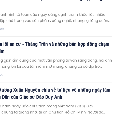
cảnh kinh tế toàn cầu ngày càng cạnh tranh khốc liệt, nhiều
ệp chú trọng vào sản phẩm, công nghệ, nhưng lại lãng quên
 nên “linh hồn” thực sự của tổ chức: Văn hóa doanh nghiệp. Với
025
Nhà cố vấn chiến lược doanh nghiệp Bùi Xuân Hiếu, Văn hóa
ệp không chỉ là khẩu hiệu hay giá trị trên giấy, mà cần được
a lối an cư - Thắng Trần và những bản hợp đồng chạm
ằng nghệ thuật, đặc biệt là âm nhạc.
tim
g gian ấm cúng của một văn phòng tư vấn sang trọng, nơi ánh
hàng len lỏi qua tấm rèm mơ màng, chúng tôi có dịp trò
ng anh Thắng Trần – gương mặt quen thuộc trong làng bất
025
P.HCM. Với phong cách giao tiếp tinh tế và kiến thức sâu rộng
n như Happy One Sora, The Felix, LaPura, The Privé, TT Avio…,
Vương Xuân Nguyên chia sẻ tư liệu về những ngày làm
Trần không chỉ là một chuyên viên tư vấn, mà còn là người
g Dân của Giáo sư Đào Duy Anh
hành đáng tin cậy của hàng trăm khách hàng.
0 năm Ngày Báo chí Cách mạng Việt Nam (21/6/1925 -
, chúng ta tưởng nhớ, tri ân Chủ tịch Hồ Chí Minh, Người đã