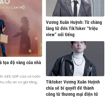
Vương Xuân Huỳnh: Từ chàng
lãng tử đến TikToker “triệu
view” nổi tiếng
à tọa độ vàng của nhà
 đến 24% GDP của cả nước
Tiktoker Vương Xuân Huỳnh
hu cầu an cư gia tăng
chia sẻ bí quyết để thành
ộ “vàng” cho các lựa chọn
công từ thương mại điện tử