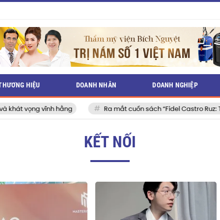
THƯƠNG HIỆU
DOANH NHÂN
DOANH NGHIỆP
g vĩnh hằng
Ra mắt cuốn sách “Fidel Castro Ruz: Từ tuổi thơ đ
KẾT NỐI