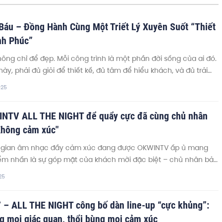
Báu – Đồng Hành Cùng Một Triết Lý Xuyên Suốt “Thiết
nh Phúc”
không chỉ để đẹp. Mỗi công trình là một phần đời sống của ai đó.
y, phải đủ giỏi để thiết kế, đủ tâm để hiểu khách, và đủ trải
tư vấn đúng điều họ cần.” - Đỗ Ngọc Báu, Phó Tổng Giám đốc
025
t Nam.
NTV ALL THE NIGHT để quẩy cực đã cùng chủ nhân
Không cảm xúc"
 gian âm nhạc đầy cảm xúc đang được OKWINTV ấp ủ mang
iểm nhấn là sự góp mặt của khách mời đặc biệt – chủ nhân bản
 Cảm Xúc”. Sự kết hợp giữa âm nhạc từng làm say đắm thế hệ
25
u hiện đại hứa hẹn tạo nên một đêm bùng nổ, nơi khán giả
lại những khoảnh khắc thanh xuân, trong không khí giải trí sôi
– ALL THE NIGHT công bố dàn line-up “cực khủng”:
y cuốn hút.
g mọi giác quan, thổi bùng mọi cảm xúc