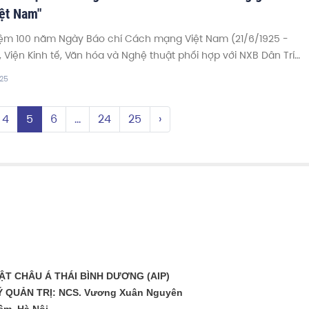
iệt Nam"
ệm 100 năm Ngày Báo chí Cách mạng Việt Nam (21/6/1925 -
, Viện Kinh tế, Văn hóa và Nghệ thuật phối hợp với NXB Dân Trí
 đến độc giả cuốn sách "Các làng gốm cổ truyền Việt Nam" của
025
rần Mạnh Thường.
4
5
6
...
24
25
›
T CHÂU Á THÁI BÌNH DƯƠNG (AIP)
 QUẢN TRỊ: NCS. Vương Xuân Nguyên