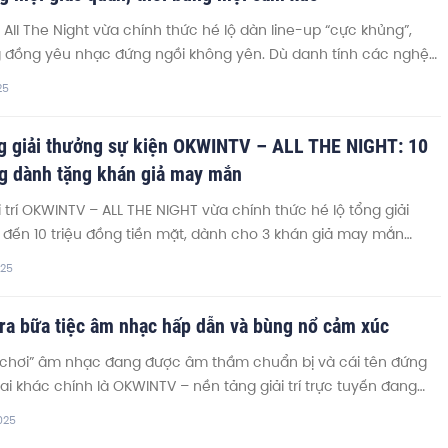
All The Night vừa chính thức hé lộ dàn line-up “cực khủng”,
 đồng yêu nhạc đứng ngồi không yên. Dù danh tính các nghệ
c giữ kín, nhưng loạt gợi ý úp mở về những giọng ca gắn liền với
25
 thế hệ 8x – 9x, DJ nữ sexy cùng MC khuấy động sân khấu và
r nóng bỏng đã đủ để “châm ngòi” cho một đêm nhạc bùng
ng giải thưởng sự kiện OKWINTV – ALL THE NIGHT: 10
n hứa hẹn trở thành điểm chạm cảm xúc đỉnh cao, đúng với tinh
ng dành tặng khán giả may mắn
TV: “Nơi đam mê bùng nổ, nơi cảm xúc lên ngôi!”
i trí OKWINTV – ALL THE NIGHT vừa chính thức hé lộ tổng giải
 đến 10 triệu đồng tiền mặt, dành cho 3 khán giả may mắn
không chỉ là phần thưởng hấp dẫn mà còn là lời tri ân từ
025
i đến cộng đồng người dùng đã luôn đồng hành, lan tỏa đam
xúc trong hành trình bùng nổ của thương hiệu.
 ra bữa tiệc âm nhạc hấp dẫn và bùng nổ cảm xúc
 chơi” âm nhạc đang được âm thầm chuẩn bị và cái tên đứng
ai khác chính là OKWINTV – nền tảng giải trí trực tuyến đang
vang trong cộng đồng yêu nhạc và giới trẻ năng động. Không
025
ại ở vai trò truyền thông, lần này OKWINTV bất ngờ trở thành nhà