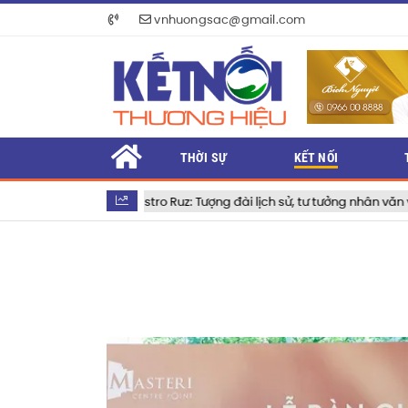
vnhuongsac@gmail.com
THỜI SỰ
KẾT NỐI
 của Fidel Castro Ruz: Tượng đài lịch sử, tư tưởng nhân văn và khát vọn