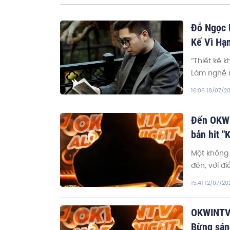
Đỗ Ngọc 
Kế Vì Hạ
“Thiết kế 
Làm nghề nà
nghiệm để 
16:06 18/07/2
XHOME Việ
Đến OKWI
bản hit "
Một không
đến, với đ
hit “Không
15:41 12/07/20
và sân khấ
được sống 
OKWINTV 
động và đầ
Bừng sán