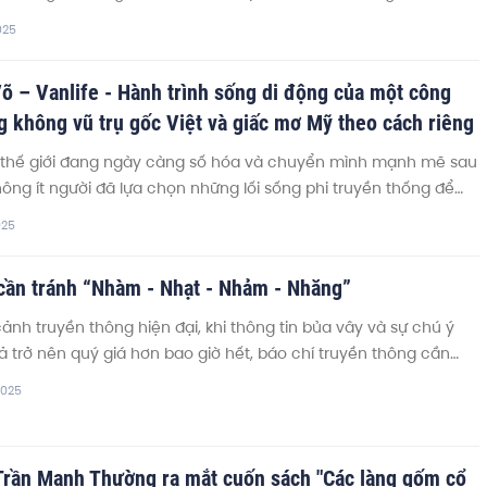
bồi dưỡng và rèn luyện một nền báo chí cách mạng "phụng sự
025
ồng hành cùng Dân tộc". Trong dòng cảm xúc chân thành đó,
hớ về Nhà báo Đào Duy Anh và các vị Nhà báo lão thành cách
õ – Vanlife - Hành trình sống di động của một công
bối!
 không vũ trụ gốc Việt và giấc mơ Mỹ theo cách riêng
 thế giới đang ngày càng số hóa và chuyển mình mạnh mẽ sau
không ít người đã lựa chọn những lối sống phi truyền thống để
tự do, tối giản và kết nối sâu sắc hơn với cuộc sống. Một trong số
025
Nguyen Vo, một người Mỹ gốc Việt hiện đang làm việc toàn thời
 ngành hàng không vũ trụ, nhưng lại chọn cách sống không
 cần tránh “Nhàm - Nhạt - Nhảm - Nhăng”
ống toàn thời gian trong một chiếc van trị giá 3 tỷ đồng (tương
120.000 USD), rong ruổi khắp nước Mỹ và ghi lại hành trình ấy
cảnh truyền thông hiện đại, khi thông tin bủa vây và sự chú ý
ouTube "Nguyên Võ – Vanlife".
ả trở nên quý giá hơn bao giờ hết, báo chí truyền thông cần
viết "Nhàm, Nhạt, Nhảm, Nhăng" càng trở nên cấp thiết.
2025
Trần Mạnh Thường ra mắt cuốn sách "Các làng gốm cổ