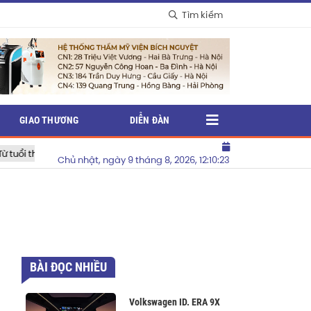
Tìm kiếm
GIAO THƯƠNG
DIỄN ĐÀN
ến huyền thoại”
Shopee đồng hành cùng thương hiệu Việt nâng
Chủ nhật, ngày 9 tháng 8, 2026, 12:10:24
BÀI ĐỌC NHIỀU
Volkswagen ID. ERA 9X