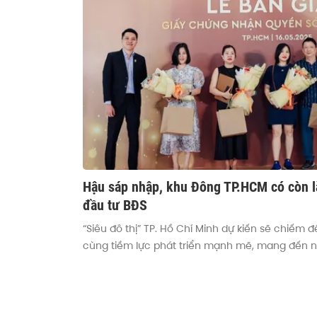
Hậu sáp nhập, khu Đông TP.HCM có còn l
đầu tư BĐS
“Siêu đô thị” TP. Hồ Chí Minh dự kiến sẽ chiếm
cùng tiềm lực phát triển mạnh mẽ, mang đến n
mạnh mẽ trong bối cảnh mới. Vậy đâu là toạ đ
an cư?