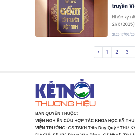
truyền V
Nhân kỷ ni
21/6/2025)
giới thiệu
21:26 17/06/2
Nhà báo T
‹
1
2
3
BẢN QUYỀN THUỘC:
VIỆN NGHIÊN CỨU HỢP TÁC KHOA HỌC KỸ THUẬ
VIỆN TRƯỞNG: GS.TSKH Trần Duy Quý *
THƯ KÝ