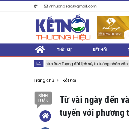
vnhuongsac@gmail.com
THỜI SỰ
KẾT NỐI
del Castro Ruz: Tượng đài lịch sử, tư tưởng nhân văn và khát vọng vĩnh 
Trang chủ
Kết nối
BÌNH
Từ vài ngày đến v
LUẬN
tuyến với phương 