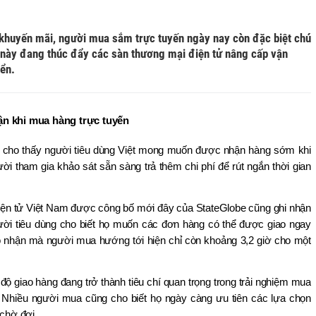
 khuyến mãi, người mua sắm trực tuyến ngày nay còn đặc biệt chú
 này đang thúc đẩy các sàn thương mại điện tử nâng cấp vận
yển.
ận khi mua hàng trực tuyến
t cho thấy người tiêu dùng Việt mong muốn được nhận hàng sớm khi 
 tham gia khảo sát sẵn sàng trả thêm chi phí để rút ngắn thời gian 
iện tử Việt Nam được công bố mới đây của StateGlobe cũng ghi nhận 
i tiêu dùng cho biết họ muốn các đơn hàng có thể được giao ngay 
ao nhận mà người mua hướng tới hiện chỉ còn khoảng 3,2 giờ cho một 
 độ giao hàng đang trở thành tiêu chí quan trọng trong trải nghiệm mua 
 Nhiều người mua cũng cho biết họ ngày càng ưu tiên các lựa chọn 
chờ đợi. 