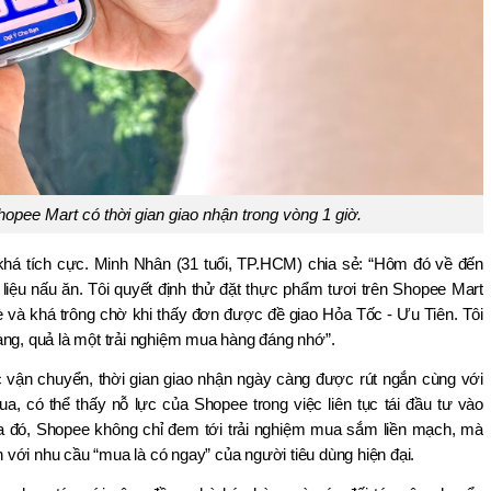
hopee Mart có thời gian giao nhận trong vòng 1 giờ.
khá tích cực. Minh Nhân (31 tuổi, TP.HCM) chia sẻ: “Hôm đó về đến 
liệu nấu ăn. Tôi quyết định thử đặt thực phẩm tươi trên Shopee Mart 
bè và khá trông chờ khi thấy đơn được đề giao Hỏa Tốc - Ưu Tiên. Tôi 
àng, quả là một trải nghiệm mua hàng đáng nhớ”.
vận chuyển, thời gian giao nhận ngày càng được rút ngắn cùng với 
, có thể thấy nỗ lực của Shopee trong việc liên tục tái đầu tư vào 
a đó, Shopee không chỉ đem tới trải nghiệm mua sắm liền mạch, mà 
với nhu cầu “mua là có ngay” của người tiêu dùng hiện đại.