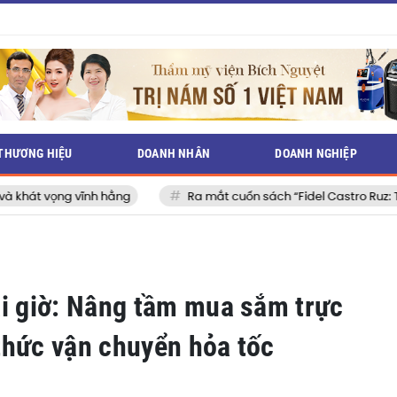
THƯƠNG HIỆU
DOANH NHÂN
DOANH NGHIỆP
hằng
Ra mắt cuốn sách “Fidel Castro Ruz: Từ tuổi thơ đến huyề
ài giờ: Nâng tầm mua sắm trực
thức vận chuyển hỏa tốc