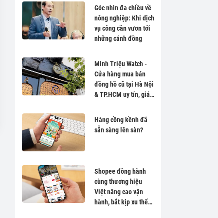
Góc nhìn đa chiều về
nông nghiệp: Khi dịch
vụ công cần vươn tới
những cánh đồng
Minh Triệu Watch -
Cửa hàng mua bán
đồng hồ cũ tại Hà Nội
& TP.HCM uy tín, giá
tốt
Hàng cồng kềnh đã
sẵn sàng lên sàn?
Shopee đồng hành
cùng thương hiệu
Việt nâng cao vận
hành, bắt kịp xu thế
để tăng trưởng dài