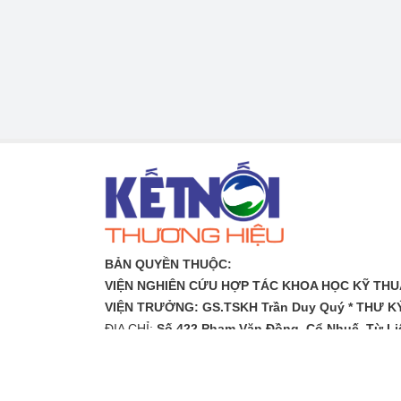
BẢN QUYỀN THUỘC:
VIỆN NGHIÊN CỨU HỢP TÁC KHOA HỌC KỸ THUẬ
VIỆN TRƯỞNG: GS.TSKH Trần Duy Quý *
THƯ KÝ
ĐỊA CHỈ:
Số 422 Phạm Văn Đồng, Cổ Nhuế, Từ Li
EMAIL:
toasoanketnoithuonghieu@gmail.com
*
Cảm ơn Quý vị đã tìm hiểu những thông tin tư liệ
phẩm dịch vụ và hoạt động của Viện AIP. Chúng