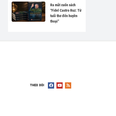
hạn
Ra mắt cuốn sách
“Fidel Castro Ruz: Từ
tuổi thơ đến huyền
thoại”
THEO DÕI
ại, Sản
ang.