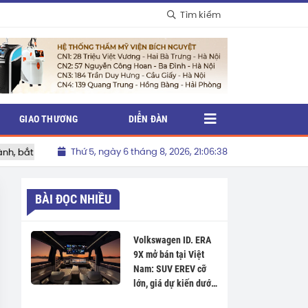
Tìm kiếm
GIAO THƯƠNG
DIỄN ĐÀN
Thứ 5, ngày 6 tháng 8, 2026, 21:06:38
ắt kịp xu thế để tăng trưởng dài hạn
Hàng cồng kềnh đã sẵ
BÀI ĐỌC NHIỀU
Volkswagen ID. ERA
9X mở bán tại Việt
Nam: SUV EREV cỡ
lớn, giá dự kiến dưới
3 tỷ đồng