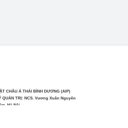
T CHÂU Á THÁI BÌNH DƯƠNG (AIP)
 QUẢN TRỊ: NCS. Vương Xuân Nguyên
êm, Hà Nội
WEBSITE:
https://ketnoithuonghieu.info/
u về: Khoa học, Kỹ thuật, Hợp tác đầu tư, Dự án, Tri thức, Thời đ
 tôi mong tiếp tục nhận được nhiều ý kiến đóng góp xây dựng tr