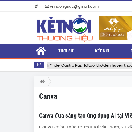
vnhuongsac@gmail.com
THỜI SỰ
KẾT NỐI
Ra mắt cuốn sách “Fidel Castro Ruz: Từ tuổi thơ đến huyền thoại”
Canva
Canva đưa sáng tạo ứng dụng AI tại Vi
Canva chính thức ra mắt tại Việt Nam, sự k