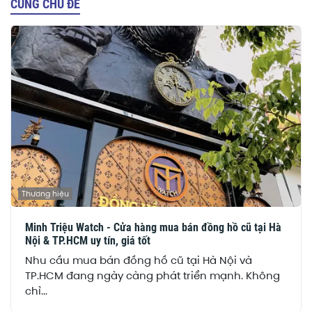
CÙNG CHỦ ĐỀ
Thương hiệu
Minh Triệu Watch - Cửa hàng mua bán đồng hồ cũ tại Hà
Nội & TP.HCM uy tín, giá tốt
Nhu cầu mua bán đồng hồ cũ tại Hà Nội và
TP.HCM đang ngày càng phát triển mạnh. Không
chỉ...