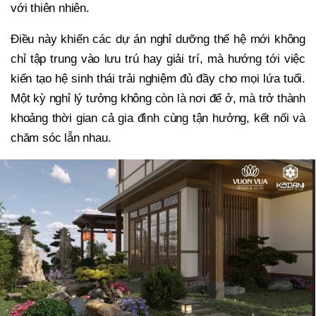
với thiên nhiên.
Điều này khiến các dự án nghỉ dưỡng thế hệ mới không
chỉ tập trung vào lưu trú hay giải trí, mà hướng tới việc
kiến tạo hệ sinh thái trải nghiệm đủ đầy cho mọi lứa tuổi.
Một kỳ nghỉ lý tưởng không còn là nơi để ở, mà trở thành
khoảng thời gian cả gia đình cùng tận hưởng, kết nối và
chăm sóc lẫn nhau.