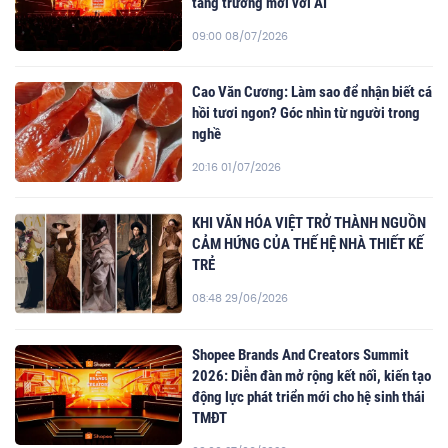
tăng trưởng mới với AI
09:00 08/07/2026
Cao Văn Cương: Làm sao để nhận biết cá
hồi tươi ngon? Góc nhìn từ người trong
nghề
20:16 01/07/2026
KHI VĂN HÓA VIỆT TRỞ THÀNH NGUỒN
CẢM HỨNG CỦA THẾ HỆ NHÀ THIẾT KẾ
TRẺ
08:48 29/06/2026
Shopee Brands And Creators Summit
2026: Diễn đàn mở rộng kết nối, kiến tạo
động lực phát triển mới cho hệ sinh thái
TMĐT