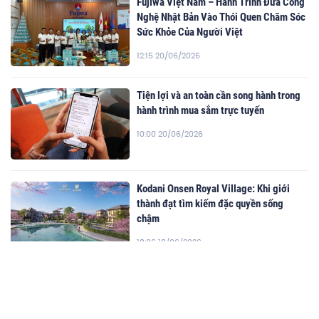
Fujiwa Việt Nam – Hành Trình Đưa Công
Nghệ Nhật Bản Vào Thói Quen Chăm Sóc
Sức Khỏe Của Người Việt
12:15 20/06/2026
Tiện lợi và an toàn cần song hành trong
hành trình mua sắm trực tuyến
10:00 20/06/2026
Kodani Onsen Royal Village: Khi giới
thành đạt tìm kiếm đặc quyền sống
chậm
18:06 18/06/2026
Shopee thúc đẩy hệ sinh thái thương mại
điện tử Việt Nam bước vào giai đoạn
tăng trưởng mới với AI