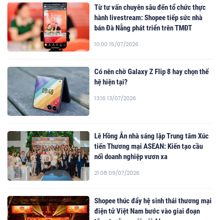
Từ tư vấn chuyên sâu đến tổ chức thực
hành livestream: Shopee tiếp sức nhà
bán Đà Nẵng phát triển trên TMĐT
10:00 15/07/2026
Có nên chờ Galaxy Z Flip 8 hay chọn thế
hệ hiện tại?
13:16 13/07/2026
Lê Hồng Ân nhà sáng lập Trung tâm Xúc
tiến Thương mại ASEAN: Kiến tạo cầu
nối doanh nghiệp vươn xa
21:08 09/07/2026
Shopee thúc đẩy hệ sinh thái thương mại
điện tử Việt Nam bước vào giai đoạn