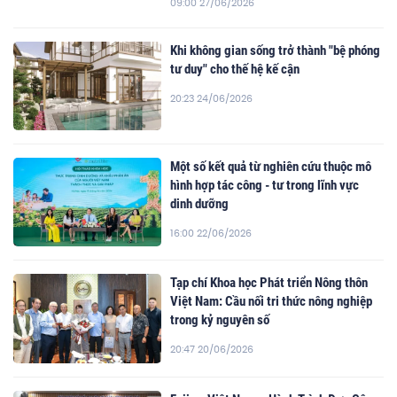
09:00 27/06/2026
Khi không gian sống trở thành "bệ phóng
tư duy" cho thế hệ kế cận
20:23 24/06/2026
Một số kết quả từ nghiên cứu thuộc mô
hình hợp tác công - tư trong lĩnh vực
dinh dưỡng
16:00 22/06/2026
Tạp chí Khoa học Phát triển Nông thôn
Việt Nam: Cầu nối tri thức nông nghiệp
trong kỷ nguyên số
20:47 20/06/2026