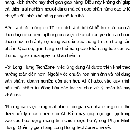
hàng, kích thước hay thời gian giao hàng. Điều này không chỉ giúp 
cải thiện trải nghiệm người dùng mà còn góp phần nâng cao tỷ lệ 
chuyển đổi nhờ khả năng phản hồi kịp thời. 
Bên cạnh đó, công cụ Tối ưu hình ảnh bởi AI hỗ trợ nhà bán cải 
thiện hiệu quả hiển thị thông qua việc đề xuất các yếu tố cần hoàn 
thiện như hình ảnh, nội dung và cấu trúc thông tin trên trang sản 
phẩm. Qua đó, gian hàng có thể nâng cao khả năng tiếp cận và 
thu hút người mua ngay từ khâu hiển thị. 
Với Long Hưng TechZone, việc ứng dụng AI được triển khai theo 
hướng toàn diện hơn. Ngoài việc chuẩn hóa hình ảnh và nội dung 
sản phẩm, doanh nghiệp còn tích hợp AI Chatbot vào quy trình 
hậu mãi nhằm tự động hóa các tác vụ như xử lý hoàn trả hay 
khiếu nại.
“Những đầu việc từng mất nhiều thời gian và nhân sự giờ có thể 
được xử lý nhanh hơn nhờ AI. Điều này giúp đội ngũ tập trung 
vào các hoạt động mang tính chiến lược hơn”, ông Phạm Minh 
Hưng, Quản lý gian hàng Long Hưng TechZone chia sẻ.