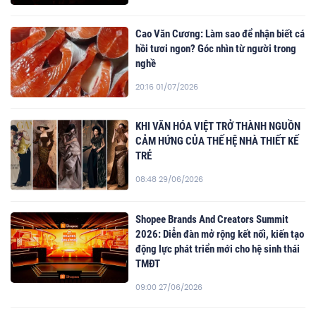
Cao Văn Cương: Làm sao để nhận biết cá
hồi tươi ngon? Góc nhìn từ người trong
nghề
20:16 01/07/2026
KHI VĂN HÓA VIỆT TRỞ THÀNH NGUỒN
CẢM HỨNG CỦA THẾ HỆ NHÀ THIẾT KẾ
TRẺ
08:48 29/06/2026
Shopee Brands And Creators Summit
2026: Diễn đàn mở rộng kết nối, kiến tạo
động lực phát triển mới cho hệ sinh thái
TMĐT
09:00 27/06/2026