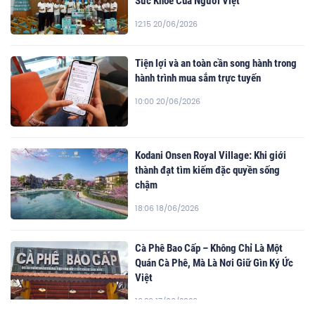
Sức Khỏe Của Người Việt
12:15 20/06/2026
Tiện lợi và an toàn cần song hành trong
hành trình mua sắm trực tuyến
10:00 20/06/2026
Kodani Onsen Royal Village: Khi giới
thành đạt tìm kiếm đặc quyền sống
chậm
18:06 18/06/2026
Cà Phê Bao Cấp – Không Chỉ Là Một
Quán Cà Phê, Mà Là Nơi Giữ Gìn Ký Ức
Việt
16:36 17/06/2026