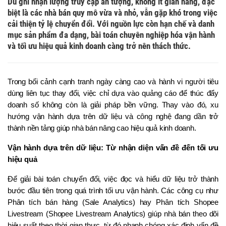
Dù ghi nhận lượng truy cập ấn tượng, không ít gian hàng, đặc
biệt là các nhà bán quy mô vừa và nhỏ, vẫn gặp khó trong việc
cải thiện tỷ lệ chuyển đổi. Với nguồn lực còn hạn chế và danh
mục sản phẩm đa dạng, bài toán chuyên nghiệp hóa vận hành
và tối ưu hiệu quả kinh doanh càng trở nên thách thức.
Trong bối cảnh cạnh tranh ngày càng cao và hành vi người tiêu 
dùng liên tục thay đổi, việc chỉ dựa vào quảng cáo để thúc đẩy 
doanh số không còn là giải pháp bền vững. Thay vào đó, xu 
hướng vận hành dựa trên dữ liệu và công nghệ đang dần trở 
thành nền tảng giúp nhà bán nâng cao hiệu quả kinh doanh.
Vận hành dựa trên dữ liệu: Từ nhận diện vấn đề đến tối ưu 
hiệu quả
Để giải bài toán chuyển đổi, việc đọc và hiểu dữ liệu trở thành 
bước đầu tiên trong quá trình tối ưu vận hành. Các công cụ như 
Phân tích bán hàng (Sale Analytics) hay Phân tích Shopee 
Livestream (Shopee Livestream Analytics) giúp nhà bán theo dõi 
hiệu suất theo thời gian thực, từ đó nhanh chóng xác định vấn đề 