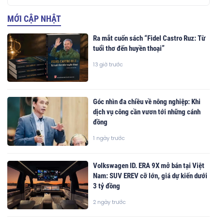
MỚI CẬP NHẬT
Ra mắt cuốn sách “Fidel Castro Ruz: Từ
tuổi thơ đến huyền thoại”
13 giờ trước
Góc nhìn đa chiều về nông nghiệp: Khi
dịch vụ công cần vươn tới những cánh
đồng
1 ngày trước
Volkswagen ID. ERA 9X mở bán tại Việt
Nam: SUV EREV cỡ lớn, giá dự kiến dưới
3 tỷ đồng
2 ngày trước