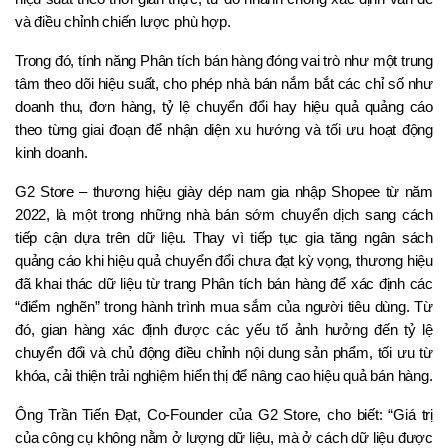
và điều chỉnh chiến lược phù hợp. 
Trong đó, tính năng Phân tích bán hàng đóng vai trò như một trung 
tâm theo dõi hiệu suất, cho phép nhà bán nắm bắt các chỉ số như 
doanh thu, đơn hàng, tỷ lệ chuyển đổi hay hiệu quả quảng cáo 
theo từng giai đoạn để nhận diện xu hướng và tối ưu hoạt động 
kinh doanh.
G2 Store – thương hiệu giày dép nam gia nhập Shopee từ năm 
2022, là một trong những nhà bán sớm chuyển dịch sang cách 
tiếp cận dựa trên dữ liệu. Thay vì tiếp tục gia tăng ngân sách 
quảng cáo khi hiệu quả chuyển đổi chưa đạt kỳ vọng, thương hiệu 
đã khai thác dữ liệu từ trang Phân tích bán hàng để xác định các 
“điểm nghẽn” trong hành trình mua sắm của người tiêu dùng. Từ 
đó, gian hàng xác định được các yếu tố ảnh hưởng đến tỷ lệ 
chuyển đổi và chủ động điều chỉnh nội dung sản phẩm, tối ưu từ 
khóa, cải thiện trải nghiệm hiển thị để nâng cao hiệu quả bán hàng.
Ông Trần Tiến Đạt, Co-Founder của G2 Store, cho biết: “Giá trị 
của công cụ không nằm ở lượng dữ liệu, mà ở cách dữ liệu được 