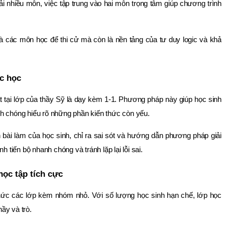
ải nhiều môn, việc tập trung vào hai môn trọng tâm giúp chương trình
à các môn học để thi cử mà còn là nền tảng của tư duy logic và khả
ệc học
t tại lớp của thầy Sỹ là dạy kèm 1-1. Phương pháp này giúp học sinh
h chóng hiểu rõ những phần kiến thức còn yếu.
 bài làm của học sinh, chỉ ra sai sót và hướng dẫn phương pháp giải
h tiến bộ nhanh chóng và tránh lặp lại lỗi sai.
ọc tập tích cực
chức các lớp kèm nhóm nhỏ. Với số lượng học sinh hạn chế, lớp học
ầy và trò.