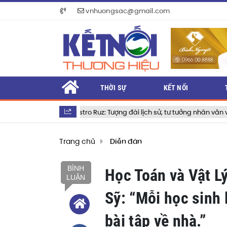
vnhuongsac@gmail.com
THỜI SỰ
KẾT NỐI
l Castro Ruz: Tượng đài lịch sử, tư tưởng nhân văn và khát vọng vĩnh hằ
Trang chủ
Diễn đàn
BÌNH
Học Toán và Vật L
LUẬN
Sỹ: “Mỗi học sinh 
bài tập về nhà.”