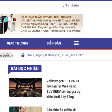
Tìm kiếm
GIAO THƯƠNG
DIỄN ĐÀN
Thứ 7, ngày 8 tháng 8, 2026, 12:56:33
thoại”
Shopee đồng hành cùng thương hiệu Việt nâng cao vận
BÀI ĐỌC NHIỀU
Volkswagen ID. ERA 9X
mở bán tại Việt Nam:
SUV EREV cỡ lớn, giá dự
kiến dưới 3 tỷ đồng
Góc nhìn đa chiều về