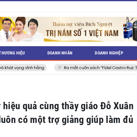
THƯƠNG HIỆU
DOANH NHÂN
DOANH NGHIỆP
ng
Ra mắt cuốn sách “Fidel Castro Ruz: Từ tuổi thơ đến huyền 
ý hiệu quả cùng thầy giáo Đỗ Xuân
luôn có một trợ giảng giúp làm đủ