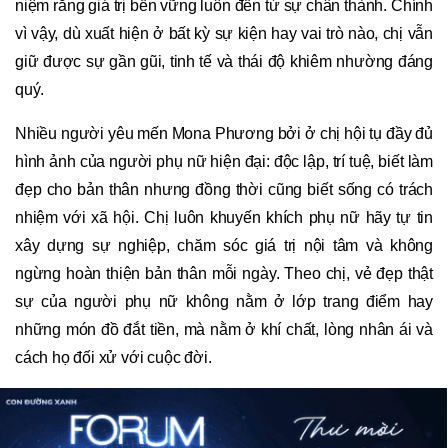
niệm rằng giá trị bền vững luôn đến từ sự chân thành. Chính
vì vậy, dù xuất hiện ở bất kỳ sự kiện hay vai trò nào, chị vẫn
giữ được sự gần gũi, tinh tế và thái độ khiêm nhường đáng
quý.
Nhiều người yêu mến Mona Phương bởi ở chị hội tụ đầy đủ
hình ảnh của người phụ nữ hiện đại: độc lập, trí tuệ, biết làm
đẹp cho bản thân nhưng đồng thời cũng biết sống có trách
nhiệm với xã hội. Chị luôn khuyến khích phụ nữ hãy tự tin
xây dựng sự nghiệp, chăm sóc giá trị nội tâm và không
ngừng hoàn thiện bản thân mỗi ngày. Theo chị, vẻ đẹp thật
sự của người phụ nữ không nằm ở lớp trang điểm hay
những món đồ đắt tiền, mà nằm ở khí chất, lòng nhân ái và
cách họ đối xử với cuộc đời.