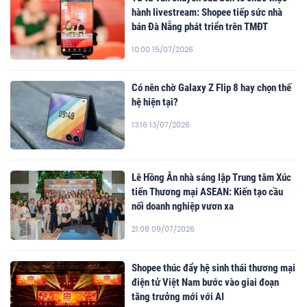
hành livestream: Shopee tiếp sức nhà
bán Đà Nẵng phát triển trên TMĐT
10:00 15/07/2026
Có nên chờ Galaxy Z Flip 8 hay chọn thế
hệ hiện tại?
13:16 13/07/2026
Lê Hồng Ân nhà sáng lập Trung tâm Xúc
tiến Thương mại ASEAN: Kiến tạo cầu
nối doanh nghiệp vươn xa
21:08 09/07/2026
Shopee thúc đẩy hệ sinh thái thương mại
điện tử Việt Nam bước vào giai đoạn
tăng trưởng mới với AI