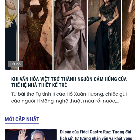
Kết nối
KHI VĂN HÓA VIỆT TRỞ THÀNH NGUỒN CẢM HỨNG CỦA
THẾ HỆ NHÀ THIẾT KẾ TRẺ
Từ bài thơ Tự tình II của Hồ Xuân Hương, chiếc gùi
của người H'Mông, nghệ thuật múa rối nước,...
MỚI CẬP NHẬT
Di sản của Fidel Castro Ruz: Tượng đài
lịch sử, tư tưởng nhân văn và khát vọng