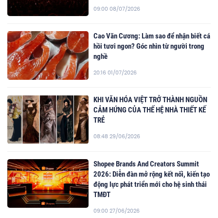
09:00 08/07/2026
Cao Văn Cương: Làm sao để nhận biết cá
hồi tươi ngon? Góc nhìn từ người trong
nghề
20:16 01/07/2026
KHI VĂN HÓA VIỆT TRỞ THÀNH NGUỒN
CẢM HỨNG CỦA THẾ HỆ NHÀ THIẾT KẾ
TRẺ
08:48 29/06/2026
Shopee Brands And Creators Summit
2026: Diễn đàn mở rộng kết nối, kiến tạo
động lực phát triển mới cho hệ sinh thái
TMĐT
09:00 27/06/2026