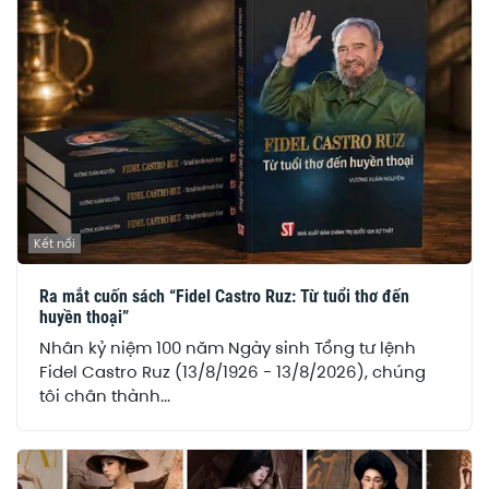
Kết nối
Ra mắt cuốn sách “Fidel Castro Ruz: Từ tuổi thơ đến
huyền thoại”
Nhân kỷ niệm 100 năm Ngày sinh Tổng tư lệnh
Fidel Castro Ruz (13/8/1926 - 13/8/2026), chúng
tôi chân thành...