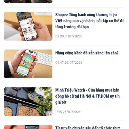
Shopee đồng hành cùng thương hiệu
Việt nâng cao vận hành, bắt kịp xu thế để
tăng trưởng dài hạn
09:00 31/07/2026
Hàng cồng kềnh đã sẵn sàng lên sàn?
09:47 29/07/2026
Minh Triệu Watch - Cửa hàng mua bán
đồng hồ cũ tại Hà Nội & TP.HCM uy tín,
giá tốt
17:15 25/07/2026
Từ tư vấn chuyên sâu đến tổ chức thực