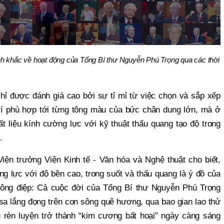
nh khắc về hoạt động của Tổng Bí thư Nguyễn Phú Trọng qua các thời
hỉ được đánh giá cao bởi sự tỉ mỉ từ việc chọn và sắp xếp
rí phù hợp tới từng tông màu của bức chân dung lớn, mà ở
ất liệu kính cường lực với kỹ thuật thấu quang tạo độ trong
u.
Viện trưởng Viện Kinh tế - Văn hóa và Nghệ thuật cho biết,
ng lực với độ bền cao, trong suốt và thấu quang là ý đồ của
hông điệp: Cả cuộc đời của Tổng Bí thư Nguyễn Phú Trọng
sa lắng đọng trên con sông quê hương, qua bao gian lao thử
rèn luyện trở thành “kim cương bất hoại” ngày càng sáng