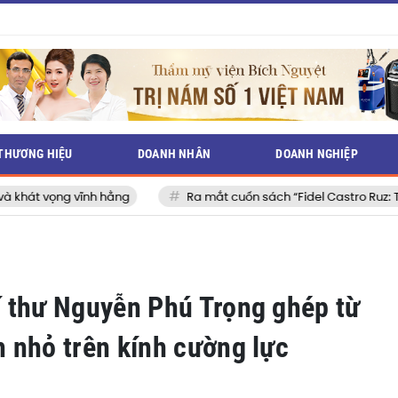
THƯƠNG HIỆU
DOANH NHÂN
DOANH NGHIỆP
ằng
Ra mắt cuốn sách “Fidel Castro Ruz: Từ tuổi thơ đến huyền
 thư Nguyễn Phú Trọng ghép từ
 nhỏ trên kính cường lực