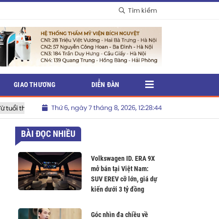
Tìm kiếm
GIAO THƯƠNG
DIỄN ĐÀN
Thứ 6, ngày 7 tháng 8, 2026, 12:28:46
 thoại”
Shopee đồng hành cùng thương hiệu Việt nâng cao vận
BÀI ĐỌC NHIỀU
Volkswagen ID. ERA 9X
mở bán tại Việt Nam:
SUV EREV cỡ lớn, giá dự
kiến dưới 3 tỷ đồng
Góc nhìn đa chiều về