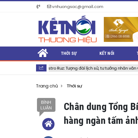
vnhuongsac@gmail.com
THỜI SỰ
KẾT NỐI
l Castro Ruz: Tượng đài lịch sử, tư tưởng nhân văn và khát vọng vĩnh h
Trang chủ
Thời sự
BÌNH
Chân dung Tổng Bí
LUẬN
hàng ngàn tấm ảnh