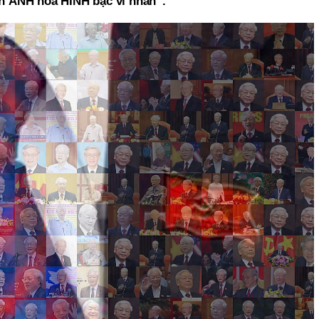
n ẢNH hóa HÌNH bậc vĩ nhân”.