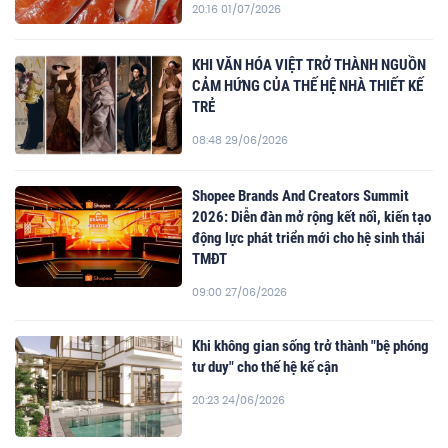
20:16 01/07/2026
KHI VĂN HÓA VIỆT TRỞ THÀNH NGUỒN
CẢM HỨNG CỦA THẾ HỆ NHÀ THIẾT KẾ
TRẺ
08:48 29/06/2026
Shopee Brands And Creators Summit
2026: Diễn đàn mở rộng kết nối, kiến tạo
động lực phát triển mới cho hệ sinh thái
TMĐT
09:00 27/06/2026
Khi không gian sống trở thành "bệ phóng
tư duy" cho thế hệ kế cận
20:23 24/06/2026