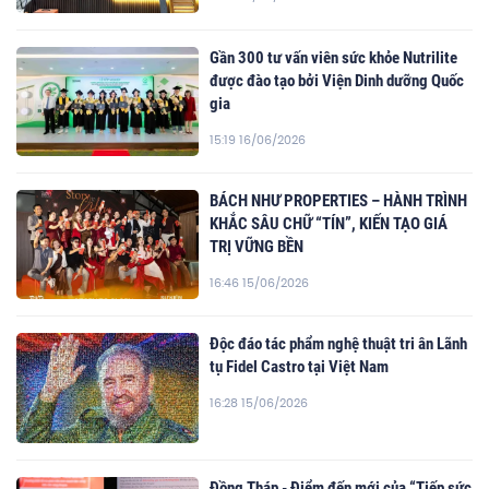
Gần 300 tư vấn viên sức khỏe Nutrilite
được đào tạo bởi Viện Dinh dưỡng Quốc
gia
15:19 16/06/2026
BÁCH NHƯ PROPERTIES – HÀNH TRÌNH
KHẮC SÂU CHỮ “TÍN”, KIẾN TẠO GIÁ
TRỊ VỮNG BỀN
16:46 15/06/2026
Độc đáo tác phẩm nghệ thuật tri ân Lãnh
tụ Fidel Castro tại Việt Nam
16:28 15/06/2026
Đồng Tháp - Điểm đến mới của “Tiếp sức