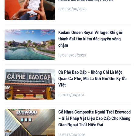
10:00 20/06/2026
Kodani Onsen Royal Village: Khi giới
thành đạt tìm kiếm đặc quyền sống
chậm
18:06 18/06/2026
Cà Phê Bao Cấp – Không Chỉ Là Một
Quán Cà Phê, Mà Là Nơi Giữ Gìn Ký Ức
Việt
16:36 17/06/2026
Gỗ Nhựa Composite Ngoài Trời Ecowood
– Giải Pháp Vật Liệu Cao Cấp Cho Không
Gian Ngoại Thất Hiện Đại
15:57 17/06/2026