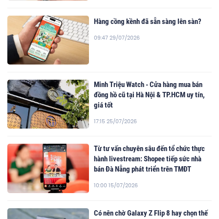
Hàng cồng kềnh đã sẵn sàng lên sàn?
09:47 29/07/2026
Minh Triệu Watch - Cửa hàng mua bán
đồng hồ cũ tại Hà Nội & TP.HCM uy tín,
giá tốt
17:15 25/07/2026
Từ tư vấn chuyên sâu đến tổ chức thực
hành livestream: Shopee tiếp sức nhà
bán Đà Nẵng phát triển trên TMĐT
10:00 15/07/2026
Có nên chờ Galaxy Z Flip 8 hay chọn thế