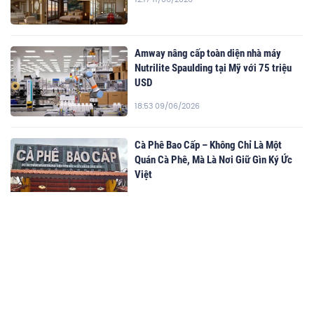
Amway nâng cấp toàn diện nhà máy
Nutrilite Spaulding tại Mỹ với 75 triệu
USD
18:53 09/06/2026
Cà Phê Bao Cấp – Không Chỉ Là Một
Quán Cà Phê, Mà Là Nơi Giữ Gìn Ký Ức
Việt
16:36 17/06/2026
Gỗ Nhựa Composite Ngoài Trời Ecowood
– Giải Pháp Vật Liệu Cao Cấp Cho Không
Gian Ngoại Thất Hiện Đại
15:57 17/06/2026