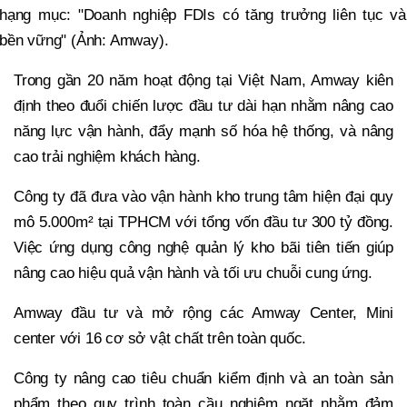
hạng mục: "Doanh nghiệp FDIs có tăng trưởng liên tục và
bền vững" (Ảnh: Amway).
Trong gần 20 năm hoạt động tại Việt Nam, Amway kiên
định theo đuổi chiến lược đầu tư dài hạn nhằm nâng cao
năng lực vận hành, đẩy mạnh số hóa hệ thống, và nâng
cao trải nghiệm khách hàng.
Công ty đã đưa vào vận hành kho trung tâm hiện đại quy
mô 5.000m² tại TPHCM với tổng vốn đầu tư 300 tỷ đồng.
Việc ứng dụng công nghệ quản lý kho bãi tiên tiến giúp
nâng cao hiệu quả vận hành và tối ưu chuỗi cung ứng.
Amway đầu tư và mở rộng các Amway Center, Mini
center với 16 cơ sở vật chất trên toàn quốc.
Công ty nâng cao tiêu chuẩn kiểm định và an toàn sản
phẩm theo quy trình toàn cầu nghiêm ngặt nhằm đảm