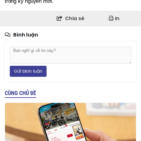
trong kỷ nguyên mới.
Chia sẻ
In
Bình luận
Gửi bình luận
CÙNG CHỦ ĐỀ