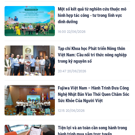
Một số kết quả từ nghiên cứu thuộc mô
hình hợp tác công - tư trong lĩnh vực
dinh dưỡng
16:00 22/06/2026
Tạp chí Khoa học Phát triển Nông thôn
Việt Nam: Cầu nối tri thức nông nghiệp
trong kỷ nguyên số
20:47 20/06/2026
Fujiwa Việt Nam – Hành Trình Đưa Công
Nghệ Nhật Bản Vào Thói Quen Chăm Sóc
Sức Khỏe Của Người Việt
12:15 20/06/2026
Tiện lợi và an toàn cần song hành trong
hành trình mua sắm trực tuyến