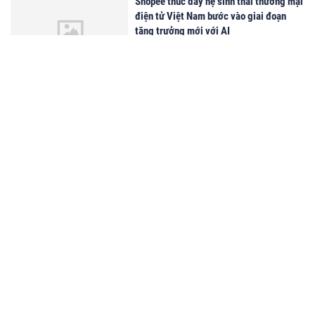
Shopee thúc đẩy hệ sinh thái thương mại
điện tử Việt Nam bước vào giai đoạn
tăng trưởng mới với AI
09:00 08/07/2026
Cao Văn Cương: Làm sao để nhận biết cá
hồi tươi ngon? Góc nhìn từ người trong
nghề
20:16 01/07/2026
KHI VĂN HÓA VIỆT TRỞ THÀNH NGUỒN
CẢM HỨNG CỦA THẾ HỆ NHÀ THIẾT KẾ
TRẺ
08:48 29/06/2026
Shopee Brands And Creators Summit
2026: Diễn đàn mở rộng kết nối, kiến tạo
động lực phát triển mới cho hệ sinh thái