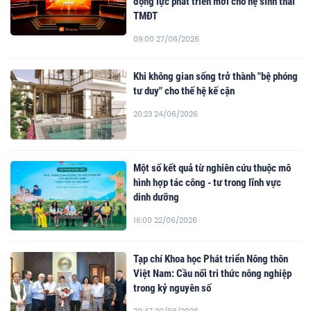
động lực phát triển mới cho hệ sinh thái
TMĐT
09:00 27/06/2026
Khi không gian sống trở thành "bệ phóng
tư duy" cho thế hệ kế cận
20:23 24/06/2026
Một số kết quả từ nghiên cứu thuộc mô
hình hợp tác công - tư trong lĩnh vực
dinh dưỡng
16:00 22/06/2026
Tạp chí Khoa học Phát triển Nông thôn
Việt Nam: Cầu nối tri thức nông nghiệp
trong kỷ nguyên số
20:47 20/06/2026