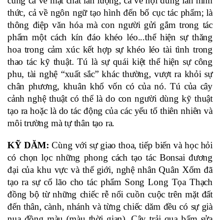
cùng cả về mặt chất lẫn lượng, cả về nội dung lẫn hình 
thức, cả về ngôn ngữ tạo hình đến bố cục tác phẩm; là 
thông điệp văn hóa mà con người gửi gắm trong tác 
phẩm một cách kín đáo khéo léo...thể hiện sự thăng 
hoa trong cảm xúc kết hợp sự khéo léo tài tình trong 
thao tác kỹ thuật. Tú là sự quái kiệt thể hiện sự công 
phu, tài nghệ “xuất sắc” khác thường, vượt ra khỏi sự 
chân phương, khuân khổ vốn có của nó. Tú của cây 
cảnh nghệ thuật có thể là do con người dùng kỹ thuật 
tạo ra hoặc là do tác động của các yếu tố thiên nhiên và 
môi trường mà tự thân tạo ra.
KỸ DĂM:
 Cùng với sự giao thoa, tiếp biến và học hỏi 
có chọn lọc những phong cách tạo tác Bonsai đương 
đại của khu vực và thế giới, nghệ nhân Quân Xốm đã 
tạo ra sự cổ lão cho tác phẩm Song Long Tọa Thạch 
đồng bộ từ những chiếc rễ nổi cuồn cuộc trên mặt đất 
đến thân, cành, nhánh và từng chiếc dăm đều có sự già 
nua đồng màu (màu thời gian). Cây trải qua bấm sửa 