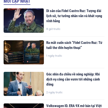
MỚI CẬP NHẬT
Di sản của Fidel Castro Ruz: Tượng đài
lịch sử, tư tưởng nhân văn và khát vọng
vĩnh hằng
8 giờ trước
Ra mắt cuốn sách “Fidel Castro Ruz: Từ
tuổi thơ đến huyền thoại”
1 ngày trước
Góc nhìn đa chiều về nông nghiệp: Khi
dịch vụ công cần vươn tới những cánh
đồng
2 ngày trước
Volkswagen ID. ERA 9X mở bán tại Việt