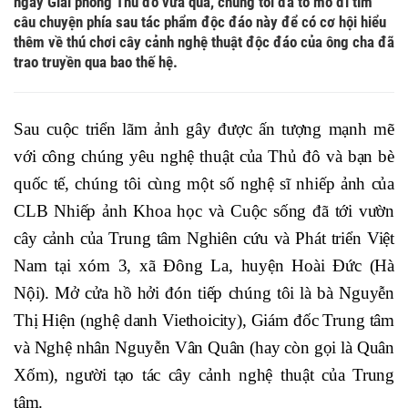
ngày Giải phóng Thủ đô vừa qua, chúng tôi đã tò mò đi tìm
câu chuyện phía sau tác phẩm độc đáo này để có cơ hội hiểu
thêm về thú chơi cây cảnh nghệ thuật độc đáo của ông cha đã
trao truyền qua bao thế hệ.
Sau cuộc triển lãm ảnh gây được ấn tượng mạnh mẽ 
với công chúng yêu nghệ thuật của Thủ đô và bạn bè 
quốc tế, chúng tôi cùng một số nghệ sĩ nhiếp ảnh của 
CLB Nhiếp ảnh Khoa học và Cuộc sống đã tới vườn 
cây cảnh của Trung tâm Nghiên cứu và Phát triển Việt 
Nam tại xóm 3, xã Đông La, huyện Hoài Đức (Hà 
Nội). Mở cửa hồ hởi đón tiếp chúng tôi là bà Nguyễn 
Thị Hiện (nghệ danh Viethoicity), Giám đốc Trung tâm 
và Nghệ nhân Nguyễn Vân Quân (hay còn gọi là Quân 
Xốm), người tạo tác cây cảnh nghệ thuật của Trung 
tâm.