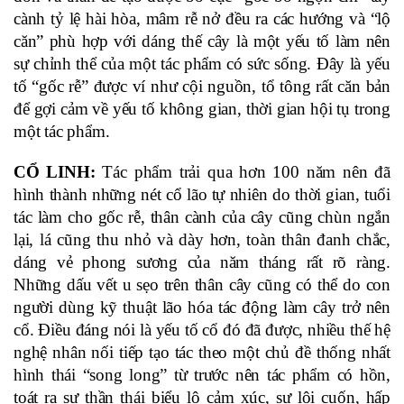
cành tỷ lệ hài hòa, mâm rễ nở đều ra các hướng và “lộ 
căn” phù hợp với dáng thế cây là một yếu tố làm nên 
sự chỉnh thể của một tác phẩm có sức sống. Đây là yếu 
tố “gốc rễ” được ví như cội nguồn, tổ tông rất căn bản 
để gợi cảm về yếu tố không gian, thời gian hội tụ trong 
một tác phẩm.
CỔ LINH: 
Tác phẩm trải qua hơn 100 năm nên đã 
hình thành những nét cổ lão tự nhiên do thời gian, tuổi 
tác làm cho gốc rễ, thân cành của cây cũng chùn ngắn 
lại, lá cũng thu nhỏ và dày hơn, toàn thân đanh chắc, 
dáng vẻ phong sương của năm tháng rất rõ ràng. 
Những dấu vết u sẹo trên thân cây cũng có thể do con 
người dùng kỹ thuật lão hóa tác động làm cây trở nên 
cổ. Điều đáng nói là yếu tố cổ đó đã được, nhiều thế hệ 
nghệ nhân nối tiếp tạo tác theo một chủ đề thống nhất 
hình thái “song long” từ trước nên tác phẩm có hồn, 
toát ra sự thần thái biểu lộ cảm xúc, sự lôi cuốn, hấp 