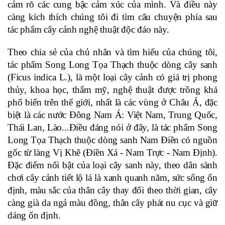
cảm rõ các cung bậc cảm xúc của mình. Và điều này 
càng kích thích chúng tôi đi tìm câu chuyện phía sau 
tác phẩm cây cảnh nghệ thuật độc đáo này.
Theo chia sẻ của chủ nhân và tìm hiểu của chúng tôi, 
tác phẩm Song Long Tọa Thạch thuộc dòng cây sanh 
(Ficus indica L.), là một loại cây cảnh có giá trị phong 
thủy, khoa học, thẩm mỹ, nghệ thuật được trồng khá 
phổ biến trên thế giới, nhất là các vùng ở Châu Á, đặc 
biệt là các nước Đông Nam Á: Việt Nam, Trung Quốc, 
Thái Lan, Lào...Điều đáng nói ở đây, là tác phẩm Song 
Long Tọa Thạch thuộc dòng sanh Nam Điền có nguồn 
gốc từ làng Vị Khê (Điền Xá - Nam Trực - Nam Định). 
Đặc điểm nổi bật của loại cây sanh này, theo dân sành 
chơi cây cảnh tiết lộ lá là xanh quanh năm, sức sống ổn 
định, màu sắc của thân cây thay đổi theo thời gian, cây 
càng già da ngả màu đồng, thân cây phát nu cục và giữ 
dáng ổn định.