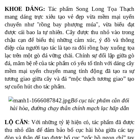
KHOE DÁNG: 
Tác phẩm Song Long Tọa Thạch 
mang dáng trực xiêu tạo vẻ đẹp vừa mềm mại uyển 
chuyển như "rồng bay phượng múa", vừa biểu đạt 
được cái bao la tự nhiên. Cây được thu nhỏ vào trong 
chậu cạn để biểu thị những cảm xúc, ý đồ và thông 
điệp của người tạo tác là tạo ra đôi rồng bay xuống tọa 
lạc trên một gò đá vững chãi. Chính sự đối lập giữa gò 
đá, mâm bệ rễ của tác phẩm có yếu tố tĩnh với dáng cây 
mềm mại uyển chuyển mang tính động đã tạo ra sự 
tương giao giữa cây và đá “mộc thạch tương giao” tạo 
sự cuốn hút cho tác phẩm.
Bố cục tác phẩm cân đối 
hài hòa, đường chạy thân chính mạch lạc hấp dẫn
LỘ CĂN
: Với những tỷ lệ hiện có, tác phẩm đã được 
thu nhỏ dần để đảm bảo bố cục hài hòa giữa các tay 
đòn và thân để tạo được bố cục “gốc bồ ngọn chỉ” tay 