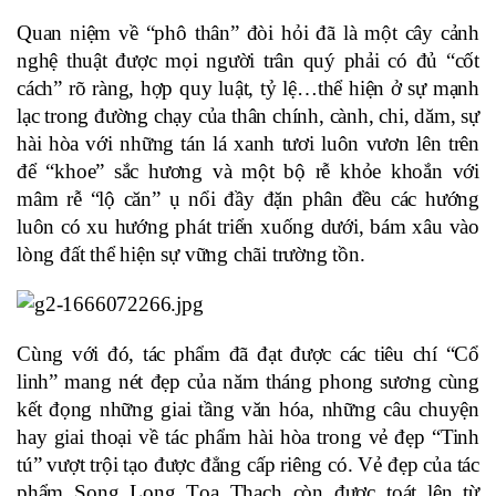
Quan niệm về “phô thân” đòi hỏi đã là một cây cảnh 
nghệ thuật được mọi người trân quý phải có đủ “cốt 
cách” rõ ràng, hợp quy luật, tỷ lệ…thể hiện ở sự mạnh 
lạc trong đường chạy của thân chính, cành, chi, dăm, sự 
hài hòa với những tán lá xanh tươi luôn vươn lên trên 
để “khoe” sắc hương và một bộ rễ khỏe khoắn với 
mâm rễ “lộ căn” ụ nổi đầy đặn phân đều các hướng 
luôn có xu hướng phát triển xuống dưới, bám xâu vào 
lòng đất thể hiện sự vững chãi trường tồn.
Cùng với đó, tác phẩm đã đạt được các tiêu chí “Cổ 
linh” mang nét đẹp của năm tháng phong sương cùng 
kết đọng những giai tầng văn hóa, những câu chuyện 
hay giai thoại về tác phẩm hài hòa trong vẻ đẹp “Tinh 
tú” vượt trội tạo được đẳng cấp riêng có. Vẻ đẹp của tác 
phẩm Song Long Tọa Thạch còn được toát lên từ 