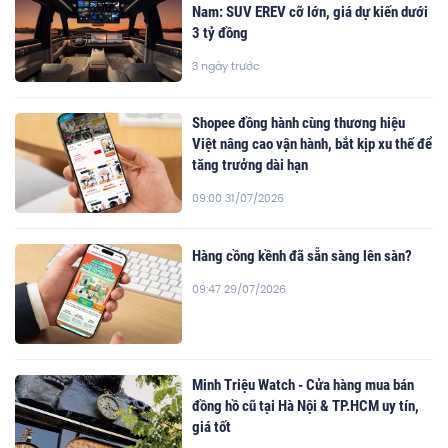
Nam: SUV EREV cỡ lớn, giá dự kiến dưới
3 tỷ đồng
3 ngày trước
Shopee đồng hành cùng thương hiệu
Việt nâng cao vận hành, bắt kịp xu thế để
tăng trưởng dài hạn
09:00 31/07/2026
Hàng cồng kềnh đã sẵn sàng lên sàn?
09:47 29/07/2026
Minh Triệu Watch - Cửa hàng mua bán
đồng hồ cũ tại Hà Nội & TP.HCM uy tín,
giá tốt