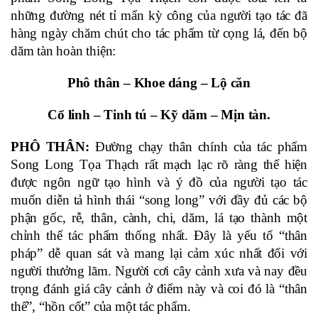
những đường nét tỉ mẩn kỳ công của người tạo tác đã 
hàng ngày chăm chút cho tác phẩm từ cọng lá, đến bộ 
dăm tàn hoàn thiện:
Phô thân – Khoe dáng – Lộ căn
Cổ linh – Tinh tú – Kỹ dăm – Mịn tàn.
PHÔ THÂN:
 Đường chạy thân chính của tác phẩm 
Song Long Tọa Thạch rất mạch lạc rõ ràng thể hiện 
được ngôn ngữ tạo hình và ý đồ của người tạo tác 
muốn diễn tả hình thái “song long” với đầy đủ các bộ 
phận gốc, rễ, thân, cành, chi, dăm, lá tạo thành một 
chỉnh thể tác phẩm thống nhất. Đây là yếu tố “thân 
pháp” dễ quan sát và mang lại cảm xúc nhất đối với 
người thưởng lãm. Người cơi cây cảnh xưa và nay đều 
trọng đánh giá cây cảnh ở điểm này và coi đó là “thân 
thế”, “hồn cốt” của một tác phẩm.