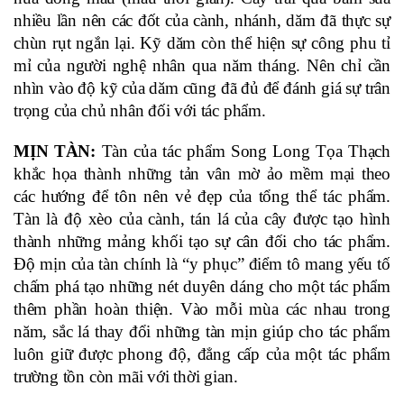
nhiều lần nên các đốt của cành, nhánh, dăm đã thực sự 
chùn rụt ngắn lại. Kỹ dăm còn thể hiện sự công phu tỉ 
mỉ của người nghệ nhân qua năm tháng. Nên chỉ cần 
nhìn vào độ kỹ của dăm cũng đã đủ để đánh giá sự trân 
trọng của chủ nhân đối với tác phẩm.
MỊN TÀN:
 Tàn của tác phẩm Song Long Tọa Thạch 
khắc họa thành những tản vân mờ ảo mềm mại theo 
các hướng để tôn nên vẻ đẹp của tổng thể tác phẩm. 
Tàn là độ xèo của cành, tán lá của cây được tạo hình 
thành những mảng khối tạo sự cân đối cho tác phẩm. 
Độ mịn của tàn chính là “y phục” điểm tô mang yếu tố 
chấm phá tạo những nét duyên dáng cho một tác phẩm 
thêm phần hoàn thiện. Vào mỗi mùa các nhau trong 
năm, sắc lá thay đổi những tàn mịn giúp cho tác phẩm 
luôn giữ được phong độ, đẳng cấp của một tác phẩm 
trường tồn còn mãi với thời gian.