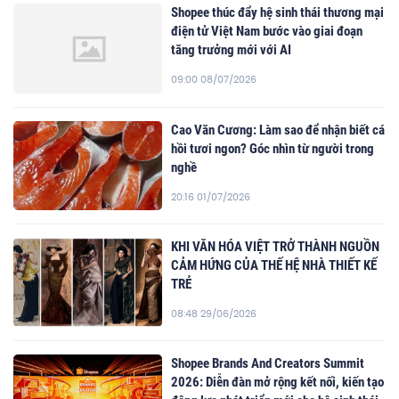
Shopee thúc đẩy hệ sinh thái thương mại
điện tử Việt Nam bước vào giai đoạn
tăng trưởng mới với AI
09:00 08/07/2026
Cao Văn Cương: Làm sao để nhận biết cá
hồi tươi ngon? Góc nhìn từ người trong
nghề
20:16 01/07/2026
KHI VĂN HÓA VIỆT TRỞ THÀNH NGUỒN
CẢM HỨNG CỦA THẾ HỆ NHÀ THIẾT KẾ
TRẺ
08:48 29/06/2026
Shopee Brands And Creators Summit
2026: Diễn đàn mở rộng kết nối, kiến tạo