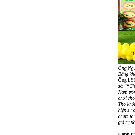
Ông Ngu
Bằng kh
Ông Lê M
sẻ: “
“Chú
Nam tron
chơi cho
Thơ khôn
hiện sự 
chăm lo 
giá trị t
Hành tr