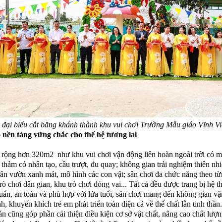
 đại biểu cắt băng khánh thành khu vui chơi Trường Mẫu giáo Vĩnh Vi
 nền tảng vững chắc cho thế hệ tương lai
 rộng hơn 320m2 như khu vui chơi vận động liên hoàn ngoài trời có m
thảm cỏ nhân tạo, cầu trượt, đu quay; không gian trải nghiệm thiên nhi
 sân vườn xanh mát, mô hình các con vật; sân chơi đa chức năng theo t
rò chơi dân gian, khu trò chơi đóng vai... Tất cả đều được trang bị hệ t
huẩn, an toàn và phù hợp với lứa tuổi, sân chơi mang đến không gian v
h, khuyến khích trẻ em phát triển toàn diện cả về thể chất lẫn tinh thầ
 án cũng góp phần cải thiện điều kiện cơ sở vật chất, nâng cao chất lượ