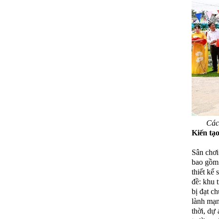
Các
Kiến tạo
Sân chơi
bao gồm 
thiết kế
đề: khu t
bị đạt c
lành mạn
thời, dự