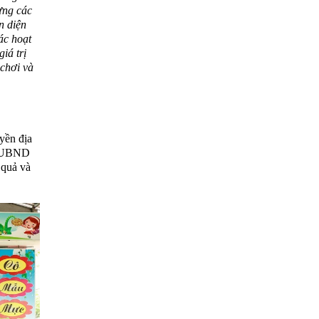
dựng các
n diện
ác hoạt
iá trị
 chơi và
yền địa
a UBND
 quả và