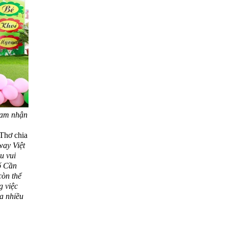
Nam nhận
Thơ chia
way Việt
u vui
ố Cần
còn thể
g việc
ra nhiều