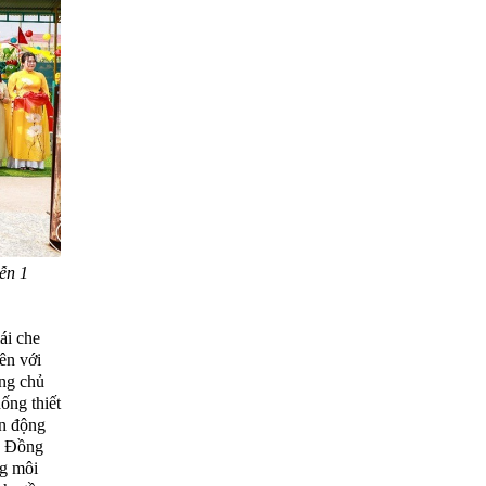
ễn 1
ái che
ên với
ừng chủ
hống thiết
ận động
n. Đồng
ng môi