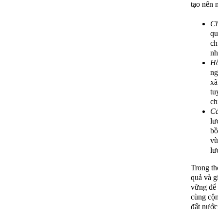
tạo nên 
Ch
qu
ch
nh
Hỗ
ng
xã
tu
ch
Cá
lư
bồ
vù
lư
Trong th
quả và g
vững để 
cùng cộn
đất nướ