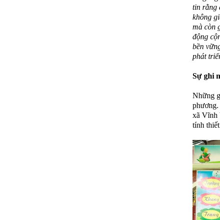
tin rằng
không gi
mà còn g
động cộn
bền vững
phát triể
Sự ghi n
Những gi
phương.
xã Vĩnh 
tính thi