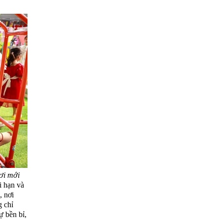
ơi mới
i hạn và
 nơi
g chỉ
ự bền bỉ,