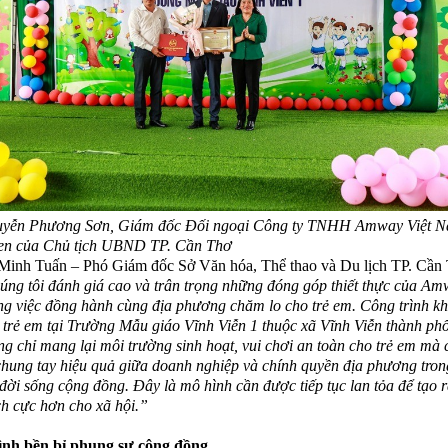
yễn Phương Sơn, Giám đốc Đối ngoại Công ty TNHH Amway Việt 
en của Chủ tịch UBND TP. Cần Thơ
inh Tuấn – Phó Giám đốc Sở Văn hóa, Thể thao và Du lịch TP. Cần 
ng tôi đánh giá cao và trân trọng những đóng góp thiết thực của Am
g việc đồng hành cùng địa phương chăm lo cho trẻ em. Công trình kh
 trẻ em tại Trường Mẫu giáo Vĩnh Viễn 1 thuộc xã Vĩnh Viễn thành ph
g chỉ mang lại môi trường sinh hoạt, vui chơi an toàn cho trẻ em mà 
chung tay hiệu quả giữa doanh nghiệp và chính quyền địa phương tron
đời sống cộng đồng. Đây là mô hình cần được tiếp tục lan tỏa để tạo 
ích cực hơn cho xã hội.”
ình bền bỉ phụng sự cộng đồng