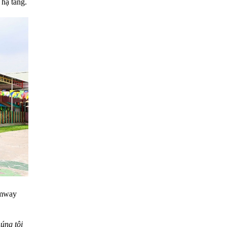
 hạ tầng.
Amway
úng tôi