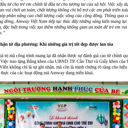
 đầu tư cho trẻ em chính là đầu tư cho tương lai của xã hội. Việc xây 
an vui chơi an toàn, chất lượng không chỉ hỗ trợ các em phát triển toà
óp phần nâng cao chất lượng cuộc sống của cộng đồng. Thông qua c
g đồng, Amway Việt Nam tiếp tục thúc đẩy những sáng kiến mang lại g
, đặc biệt trong việc tạo thêm những không gian an toàn để trẻ em vui
n
.
”
hận từ địa phương: Khi những giá trị tốt đẹp được lan tỏa
á trị mà công trình mang lại đã nhận được sự đánh giá cao từ chính qu
 Việc trao tặng Bằng khen của UBND TP. Cần Thơ và Giấy khen củ
Viễn không chỉ là sự ghi nhận, mà còn là minh chứng rõ ràng cho hiệu
ết thực của các hoạt động mà Amway đang triển khai.