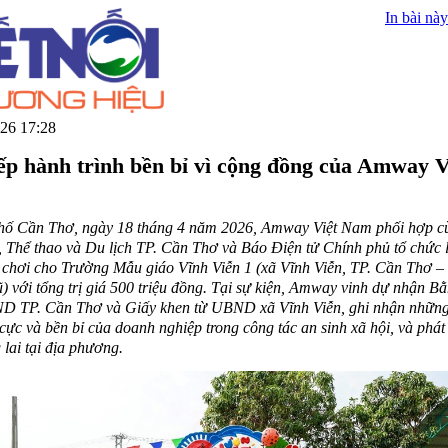
In bài này
26 17:28
iếp hành trình bền bỉ vì cộng đồng của Amway V
hố Cần Thơ, ngày 18 tháng 4 năm 2026, Amway Việt Nam phối hợp c
 Thể thao và Du lịch TP. Cần Thơ và Báo Điện tử Chính phủ tổ chức l
 chơi cho Trường Mẫu giáo Vĩnh Viễn 1 (xã Vĩnh Viễn, TP. Cần Thơ –
) với tổng trị giá 500 triệu đồng. Tại sự kiện, Amway vinh dự nhận B
D TP. Cần Thơ và Giấy khen từ UBND xã Vĩnh Viễn, ghi nhận nhữn
 cực và bền bỉ của doanh nghiệp trong công tác an sinh xã hội, và phát 
 lai tại địa phương.