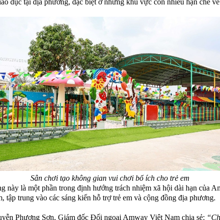
iáo dục tại địa phương, đặc biệt ở những khu vực còn nhiều hạn chế về
Sân chơi tạo không gian vui chơi bổ ích cho trẻ em
g này là một phần trong định hướng trách nhiệm xã hội dài hạn của 
, tập trung vào các sáng kiến hỗ trợ trẻ em và cộng đồng địa phương.
yễn Phương Sơn, Giám đốc Đối ngoại Amway Việt Nam chia sẻ:
“Ch