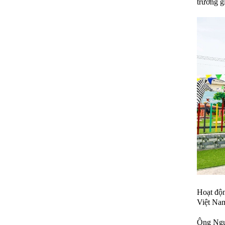
trường g
Hoạt độn
Việt Nam
Ông Ngu