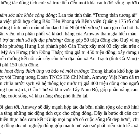
những tác động tích cực và trực tiếp đến mọi khía cạnh đời sống người 
ăm sóc sức khỏe cộng đồng
:
Lan tỏa tinh thần “Tương thân tương ái”
a việc phối hợp cùng Báo Tiền Phong và Bệnh viện Quân y 175 tổ ch
ương trình hiến máu nhân đạo Chủ Nhật Đỏ với sự tham gia của hơn h
ân viên, nhà phân phối và khách hàng của Amway tham gia hiến máu
 trợ an sinh xã hội địa phương:
đóng góp 50 triệu đồng cho Quỹ vì n
hèo phường Hưng Lợi (thành phố Cần Thơ); xây mới 03 cây cầu trên 
 Mỹ An Hưng (tỉnh Đồng Tháp) tổng giá trị 450 triệu đồng; xây dựng 
yến đường kết nối các cây cầu trên địa bàn xã An Trạch (tỉnh Cà Mau) 
i phí 150 triệu đồng.
c hoạt động thích ứng và bảo vệ môi trường:
Trong khuôn khổ hợp tá
ợc với Trung ương Đoàn TNCS Hồ Chí Minh, Amway Việt Nam đã tra
n chứa nước sạch và hệ thống lọc nước trị giá 400 triệu đồng cho ngườ
ng hạn mặn tại Cần Thơ và khu vực Tây Nam Bộ, góp phần nâng cao 
ợng cuộc sống và khả năng ứng phó thiên tai.
ời gian tới, Amway sẽ đẩy mạnh hợp tác đa bên, nhân rộng các mô hìn
ia tăng những tác động tích cực cho cộng đồng. Đây là bước đi căn cơ
hiện thực hóa cam kết “Giúp mọi người có cuộc sống tốt đẹp hơn”, ch
g đồng doanh nghiệp đóng góp mạnh mẽ vào sự phát triển kinh tế - xã
c.