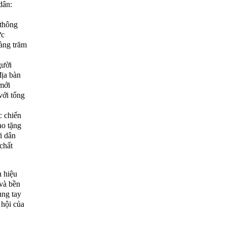
dân:
 thông
ức
àng trăm
gười
địa bàn
mới
với tổng
c chiến
o tặng
i dân
chất
h hiệu
 và bền
ung tay
 hội của