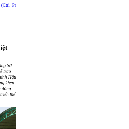
 (Ctrl+P)
iệt
ùng Sở
ễ trao
 tỉnh Hậu
ằng khen
g đóng
triển thế