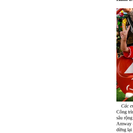
Các e
Công trì
sâu rộng
Amway đã
dừng lại