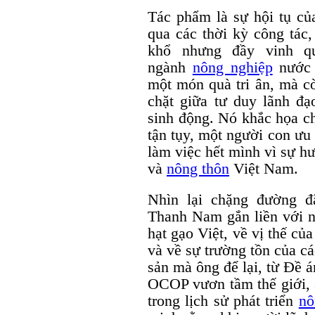
Tác phẩm là sự hội tụ c
qua các thời kỳ công tác
khổ nhưng đầy vinh 
ngành
nông nghiệp
nước 
một món quà tri ân, mà cò
chặt giữa tư duy lãnh đạ
sinh động. Nó khắc họa c
tận tụy, một người con ưu
làm việc hết mình vì sự h
và
nông thôn
Việt Nam.
Nhìn lại chặng đường đ
Thanh Nam gắn liền với nh
hạt gạo Việt, về vị thế c
và về sự trường tồn của cá
sản mà ông để lại, từ Đề á
OCOP vươn tầm thế giới, 
trong lịch sử phát triển
nô