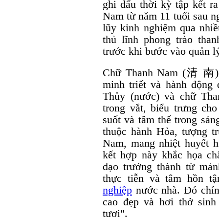
ghi dấu thời kỳ tập kết 
Nam từ năm 11 tuổi sau ng
lũy kinh nghiệm qua nhiều
thủ lĩnh phong trào tha
trước khi bước vào quản l
Chữ Thanh Nam (清 南) cò
minh triết và hành động
Thủy (nước) và chữ Tha
trong vắt, biểu trưng cho
suốt và tâm thế trong sá
thuộc hành Hỏa, tượng t
Nam, mang nhiệt huyết h
kết hợp này khắc họa ch
đạo trưởng thành từ mả
thực tiễn và tâm hồn t
nghiệp
nước nhà. Đó chính
cao đẹp và hơi thở sin
tươi".