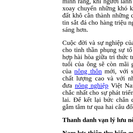
minh rằng, khi người lãnh
xoay chuyển những khó k
đất khô cằn thành những 
tin sắt đá cho hàng triệu 
sáng hơn.
Cuộc đời và sự nghiệp củ
cho tinh thần phụng sự tổ
hợp hài hòa giữa tri thức 
tuổi của ông sẽ còn mãi 
của
nông thôn
mới, với s
chất lượng cao và với 
đưa
nông nghiệp
Việt Nam
chắc nhất cho sự phát tri
lai. Để kết lại bức chân
gắm tâm tư qua hai câu đố
Thanh danh vạn lý lưu n
Nam lực thiên thu hiển q