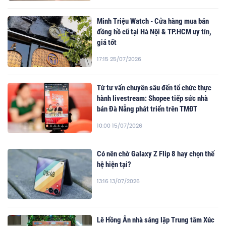
Minh Triệu Watch - Cửa hàng mua bán
đồng hồ cũ tại Hà Nội & TP.HCM uy tín,
giá tốt
17:15 25/07/2026
Từ tư vấn chuyên sâu đến tổ chức thực
hành livestream: Shopee tiếp sức nhà
bán Đà Nẵng phát triển trên TMĐT
10:00 15/07/2026
Có nên chờ Galaxy Z Flip 8 hay chọn thế
hệ hiện tại?
13:16 13/07/2026
Lê Hồng Ân nhà sáng lập Trung tâm Xúc