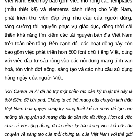
Việt Nam. Điều này bao gồm việc mở rộng các templates
(mẫu thiết kế) và elements dành riêng cho Việt Nam,
phát triển thư viện đáp ứng nhu cầu của người dùng,
tăng cường tài nguyên phục vụ giáo dục, đồng thời cải
thiện khả năng tìm kiếm các tài nguyên bản địa Việt Nam
trên toàn nền tảng. Bên cạnh đó, các hoạt động này còn
bao gồm việc phát triển hơn 500 font chữ tiếng Việt, cùng
với việc đầu tư sâu rộng vào các nội dung mang tính văn
hoá, tôn vinh đời sống, sáng tạo và các nhu cầu sử dụng
hàng ngày của người Việt.
"Khi Canva và AI đã hỗ trợ một phần rào cản kỹ thuật thì đây là
thời điểm để bứt phá. Chúng ta có thể mang câu chuyện tinh thần
Việt Nam hoà quyện cùng kỹ năng thiết kế cá nhân để tạo nên
những tài nguyên số mang dấu ấn dân tộc rất riêng. Hơn cả việc
chia sẻ với cộng đồng, đó là niềm tự hào trong việc kết nối câu
chuyện về sáng tạo của mỗi chúng ta, của Việt Nam với thế giới