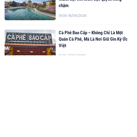
chậm
18:06 18/06/2026
Cà Phê Bao Cấp – Không Chỉ Là Một
Quán Cà Phê, Mà Là Nơi Giữ Gìn Ký Ức
Việt
16:36 17/06/2026
Cao Văn Cương: Làm sao để nhận biết cá
hồi tươi ngon? Góc nhìn từ người trong
nghề
20:16 01/07/2026
KHI VĂN HÓA VIỆT TRỞ THÀNH NGUỒN
CẢM HỨNG CỦA THẾ HỆ NHÀ THIẾT KẾ
TRẺ
08:48 29/06/2026