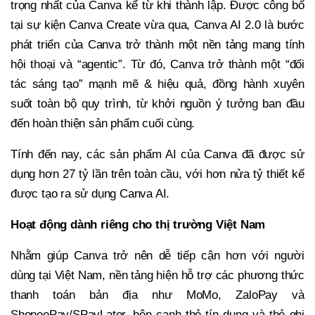
trọng nhất của Canva kể từ khi thành lập. Được công bố
tại sự kiện Canva Create vừa qua, Canva AI 2.0 là bước
phát triển của Canva trở thành một nền tảng mang tính
hội thoại và “agentic”. Từ đó, Canva trở thành một “đối
tác sáng tạo” mạnh mẽ & hiệu quả, đồng hành xuyên
suốt toàn bộ quy trình, từ khởi nguồn ý tưởng ban đầu
đến hoàn thiện sản phẩm cuối cùng.
Tính đến nay, các sản phẩm AI của Canva đã được sử
dụng hơn 27 tỷ lần trên toàn cầu, với hơn nửa tỷ thiết kế
được tạo ra sử dụng Canva AI.
Hoạt động dành riêng cho thị trường Việt Nam
Nhằm giúp Canva trở nên dễ tiếp cận hơn với người
dùng tại Việt Nam, nền tảng hiện hỗ trợ các phương thức
thanh toán bản địa như MoMo, ZaloPay và
ShopeePay/SPayLater, bên cạnh thẻ tín dụng và thẻ ghi