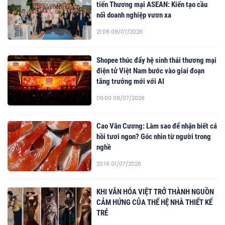
tiến Thương mại ASEAN: Kiến tạo cầu
nối doanh nghiệp vươn xa
21:08 09/07/2026
Shopee thúc đẩy hệ sinh thái thương mại
điện tử Việt Nam bước vào giai đoạn
tăng trưởng mới với AI
09:00 08/07/2026
Cao Văn Cương: Làm sao để nhận biết cá
hồi tươi ngon? Góc nhìn từ người trong
nghề
20:16 01/07/2026
KHI VĂN HÓA VIỆT TRỞ THÀNH NGUỒN
CẢM HỨNG CỦA THẾ HỆ NHÀ THIẾT KẾ
TRẺ