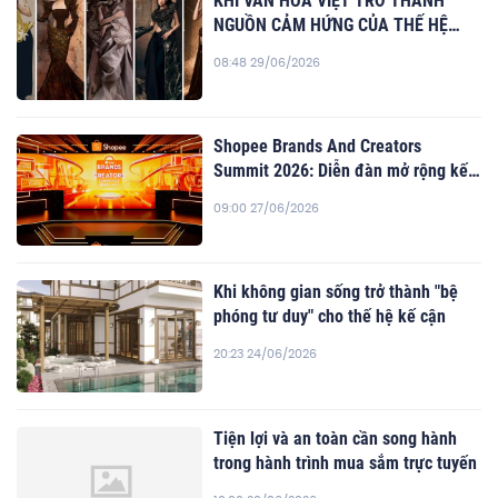
KHI VĂN HÓA VIỆT TRỞ THÀNH
NGUỒN CẢM HỨNG CỦA THẾ HỆ
NHÀ THIẾT KẾ TRẺ
08:48 29/06/2026
Shopee Brands And Creators
Summit 2026: Diễn đàn mở rộng kết
nối, kiến tạo động lực phát triển mới
09:00 27/06/2026
cho hệ sinh thái TMĐT
Khi không gian sống trở thành "bệ
phóng tư duy" cho thế hệ kế cận
20:23 24/06/2026
Tiện lợi và an toàn cần song hành
trong hành trình mua sắm trực tuyến