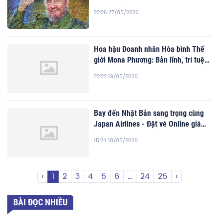
22:26 27/05/2026
Hoa hậu Doanh nhân Hòa bình Thế
giới Mona Phương: Bản lĩnh, trí tuệ
và tầm ảnh hưởng của một nữ doanh
22:22 19/05/2026
nhân hiện đại
Bay đến Nhật Bản sang trọng cùng
Japan Airlines - Đặt vé Online giá
tốt trên Traveloka
15:24 18/05/2026
‹
1
2
3
4
5
6
...
24
25
›
BÀI ĐỌC NHIỀU