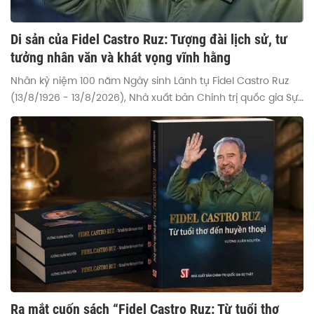
Di sản của Fidel Castro Ruz: Tượng đài lịch sử, tư
tưởng nhân văn và khát vọng vĩnh hằng
Nhân kỷ niệm 100 năm Ngày sinh Lãnh tụ Fidel Castro Ruz
(13/8/1926 - 13/8/2026), Nhà xuất bản Chính trị quốc gia Sự
thật giới thiệu ấn phẩm đặc biệt "Fidel Castro Ruz: Từ tuổi
thơ đến huyền thoại" của Nhà báo Vương Xuân Nguyên. Tác
phẩm này đã hệ thống tư liệu lịch sử xác đáng và giá trị di
sản toàn diện về cuộc đời, sự nghiệp của Fidel Castro.
Ra mắt cuốn sách “Fidel Castro Ruz: Từ tuổi thơ