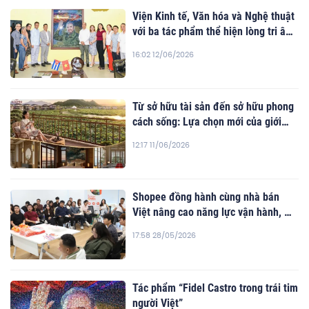
Viện Kinh tế, Văn hóa và Nghệ thuật
với ba tác phẩm thể hiện lòng tri ân
Lãnh tụ Cuba Fidel Castro Ruz
16:02 12/06/2026
Từ sở hữu tài sản đến sở hữu phong
cách sống: Lựa chọn mới của giới
tinh hoa
12:17 11/06/2026
Shopee đồng hành cùng nhà bán
Việt nâng cao năng lực vận hành, mở
rộng xuất khẩu trực tuyến
17:58 28/05/2026
Tác phẩm “Fidel Castro trong trái tim
người Việt”