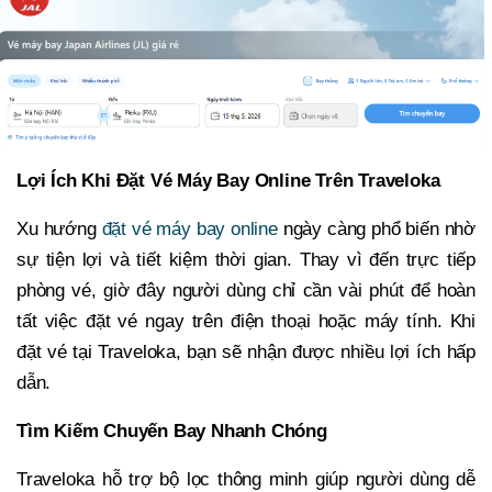
Lợi Ích Khi Đặt Vé Máy Bay Online Trên Traveloka
Xu hướng
đặt vé máy bay online
ngày càng phổ biến nhờ
sự tiện lợi và tiết kiệm thời gian. Thay vì đến trực tiếp
phòng vé, giờ đây người dùng chỉ cần vài phút để hoàn
tất việc đặt vé ngay trên điện thoại hoặc máy tính. Khi
đặt vé tại Traveloka, bạn sẽ nhận được nhiều lợi ích hấp
dẫn.
Tìm Kiếm Chuyến Bay Nhanh Chóng
Traveloka hỗ trợ bộ lọc thông minh giúp người dùng dễ