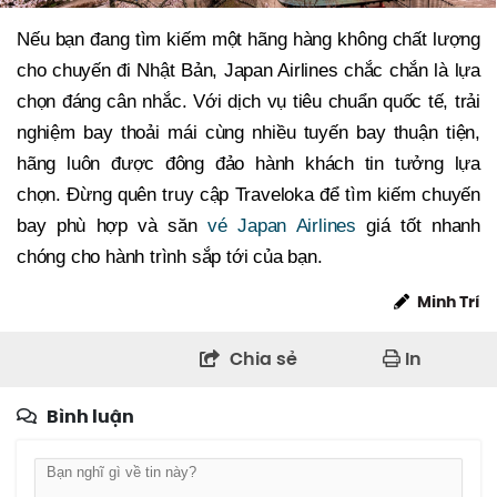
Nếu bạn đang tìm kiếm một hãng hàng không chất lượng
cho chuyến đi Nhật Bản, Japan Airlines chắc chắn là lựa
chọn đáng cân nhắc. Với dịch vụ tiêu chuẩn quốc tế, trải
nghiệm bay thoải mái cùng nhiều tuyến bay thuận tiện,
hãng luôn được đông đảo hành khách tin tưởng lựa
chọn. Đừng quên truy cập Traveloka để tìm kiếm chuyến
bay phù hợp và săn
vé Japan Airlines
giá tốt nhanh
chóng cho hành trình sắp tới của bạn.
Minh Trí
Chia sẻ
In
Bình luận