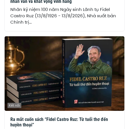
nhân văn và khát vọng vĩnh hằng
Nhân kỷ niệm 100 năm Ngày sinh Lãnh tụ Fidel
Castro Ruz (13/8/1926 - 13/8/2026), Nhà xuất bản
Chính trị...
Kết nối
Ra mắt cuốn sách “Fidel Castro Ruz: Từ tuổi thơ đến
huyền thoại”