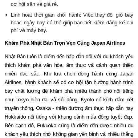
cơ hội săn vé giá rẻ.
Linh hoạt thời gian khởi hành: Việc thay đổi giờ bay
hoặc ngày bay có thể giúp bạn tiết kiệm đáng kể chi
phí vé máy bay.
Khám Phá Nhật Bản Trọn Vẹn Cùng Japan Airlines
Nhật Bản luôn là điểm đến hấp dẫn đối với du khách yêu
thích khám phá văn hóa, ẩm thực và cảnh quan thiên
nhiên đặc sắc. Khi lựa chọn đồng hành cùng Japan
Airlines, hành khách sẽ có cơ hội tận hưởng hành trình
bay chất lượng để khám phá nhiều thành phố nổi tiếng
như Tokyo hiện đại và sôi động, Kyoto cổ kính đậm nét
truyền thống, Osaka - thiên đường ẩm thực hấp dẫn hay
Hokkaido nổi tiếng với khung cảnh mùa đông tuyệt đẹp.
Bên cạnh đó, Fukuoka cũng là điểm đến được nhiều du
khách yêu thích nhờ không gian yên bình và nhiều thắng