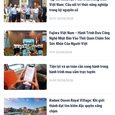
Việt Nam: Cầu nối tri thức nông nghiệp
trong kỷ nguyên số
20:47 20/06/2026
Fujiwa Việt Nam – Hành Trình Đưa Công
Nghệ Nhật Bản Vào Thói Quen Chăm Sóc
Sức Khỏe Của Người Việt
12:15 20/06/2026
Tiện lợi và an toàn cần song hành trong
hành trình mua sắm trực tuyến
10:00 20/06/2026
Kodani Onsen Royal Village: Khi giới
thành đạt tìm kiếm đặc quyền sống
chậm